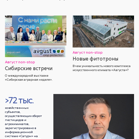
Август non-stop
Новые фитотроны
Август non-stop
В чем уникальность нового комплекса
Сибирские встречи
искусственного климата «Августа»?
О международной выставке
«Сибирская аграрная неделя».
>72 тыс.
хозяйственных
субъектов,
осуществляющих оборот
пестицидов и
агрохимикатов,
зарегистрировано в
информационной
системе «Сатурн» на