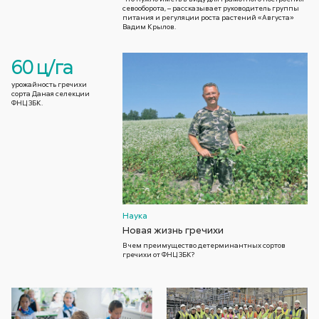
севооборота, – рассказывает руководитель группы
питания и регуляции роста растений «Августа»
Вадим Крылов.
60 ц/га
урожайность гречихи
сорта Даная селекции
ФНЦ ЗБК.
Наука
Новая жизнь гречихи
В чем преимущество детерминантных сортов
гречихи от ФНЦ ЗБК?