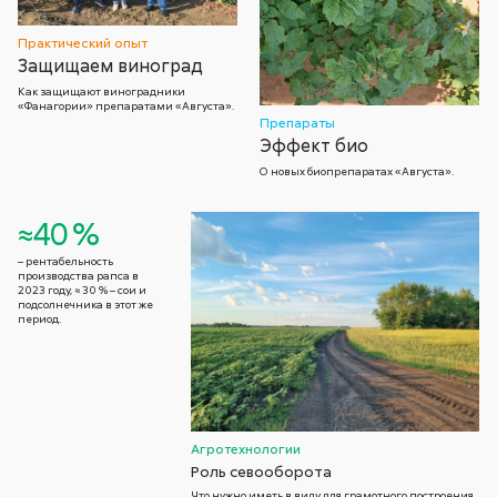
Практический опыт
Защищаем виноград
Как защищают виноградники
«Фанагории» препаратами «Августа».
Препараты
Эффект био
О новых биопрепаратах «Августа».
≈40 %
– рентабельность
производства рапса в
2023 году, ≈ 30 % – сои и
подсолнечника в этот же
период.
Агротехнологии
Роль севооборота
Что нужно иметь в виду для грамотного построения