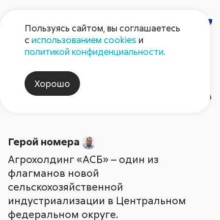
Пользуясь сайтом, вы соглашаетесь
с
использованием cookies
и
Газета
политикой конфиденциальности
.
«Поле Августа»
Хорошо
Газета №12 2024
Рубрики и темы статей
Ар
Герой номера
2026
Герой номера
2026
2025
2025
Август non-stop
2024
2024
202
202
Агрохолдинг «АСБ» – один из
флагманов новой
сельскохозяйственной
индустриализации в Центральном
федеральном округе.