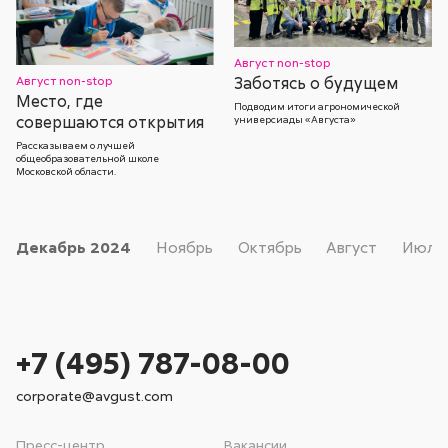
Август non-stop
Август non-stop
Заботясь о будущем
Место, где
Подводим итоги агрономической
совершаются открытия
универсиады «Августа»
Рассказываем о лучшей
общеобразовательной школе
Московской области.
Декабрь
2024
Ноябрь
Октябрь
Август
Июль
+7 (495) 787-08-00
corporate@avgust.com
Пресс-центр
Вакансии