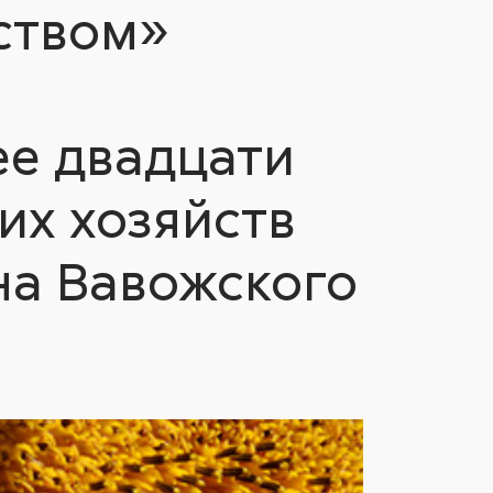
ством»
ее двадцати
их хозяйств
на Вавожского