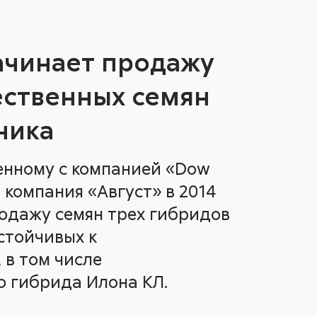
ачинает продажу
ественных семян
ника
енному с компанией «Dow
 компания «Август» в 2014
одажу семян трех гибридов
стойчивых к
 в том числе
о гибрида Илона КЛ.