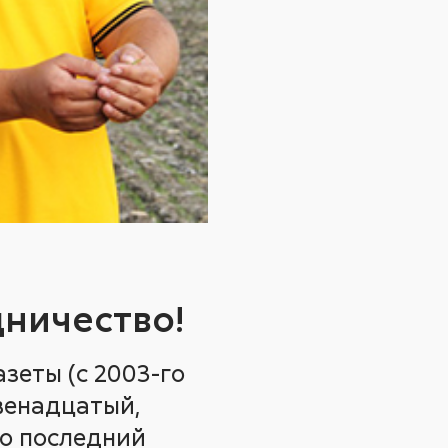
дничество!
зеты (с 2003-го
двенадцатый,
го последний