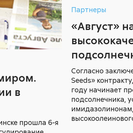
Партнеры
«Август» н
высококач
подсолнеч
Согласно заключ
 миром.
Seeds» контракту,
ии в
году начинает пр
подсолнечника, у
имидазолинонам,
высокоолеиновог
Минске прошла 6-я
егулирование