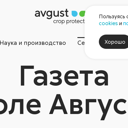
Пользуясь 
cookies
и
п
Хорошо
Наука и производство
Сервисы
Ком
Газета
оле Авгус