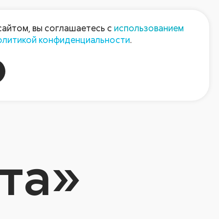
Пресс-центр
Контакты
сайтом, вы соглашаетесь с
использованием
олитикой конфиденциальности
.
пания
Август-Агро
та»