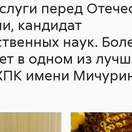
аслуги перед Отече
и, кандидат
ственных наук. Бол
ет в одном из лучш
ХПК имени Мичури