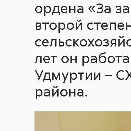
ордена «За з
второй степен
сельскохозяй
лет он работа
Удмуртии – С
района.