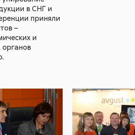
дукции в СНГ и
ференции приняли
тов –
мических и
 органов
р.