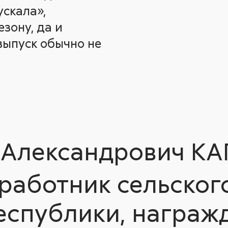
ускала»,
зону, да и
выпуск обычно не
Александрович КА
работник сельского
еспублики, награж