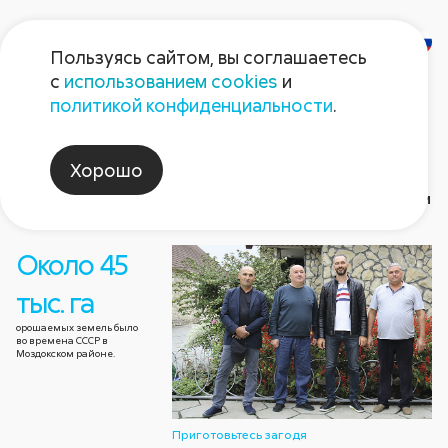
Пользуясь сайтом, вы соглашаетесь
с
использованием cookies
и
Газета
политикой конфиденциальности
.
«Поле Августа»
Хорошо
Номер газеты
Приготовьтесь загодя
Архив 
Около 45
2026
Герой номера
2026
2025
2025
Август non-stop
2024
2024
202
202
тыс. га
орошаемых земель было
во времена СССР в
Моздокском районе.
Приготовьтесь загодя