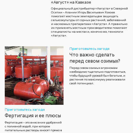
«Август» на Кавказе
Официальный дистрибьютер «Августа» в Северной
Осетии – Алании Игорь Васильевич Хохоев
помогает местным земледельцам защищать
сельхозкультуры от сорных растений, заболеваний
и насекомых препаратами «Августа». А правильно
их применять местным производителям помогают
специалисты на местах и, конечно же, технологи
«Августа».
Приготовьтесь загодя
Что важно сделать
перед севом озимых?
Перед севом озимых агрономам
необходимо тщательно подготовиться,
чтобы будущий урожай был богатым, и
растения по максимуму реализовали
свой потенциал.
Приготовьтесь загодя
Фертигация и ее плюсы
Фертигация – это внесение удобрений
с поливной водой, при котором
питательные растворы вносят прямо в