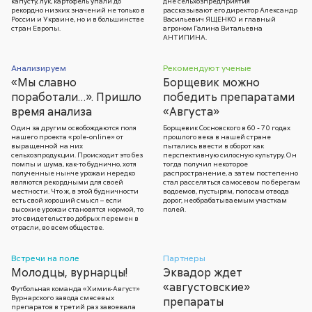
капусту, лук, картофель упали до
дне сельхозпредприятия
рекордно низких значений не только в
рассказывают его директор Александр
России и Украине, но и в большинстве
Васильевич ЯЩЕНКО и главный
стран Европы.
агроном Галина Витальевна
АНТИПИНА.
Анализируем
Рекомендуют ученые
«Мы славно
Борщевик можно
поработали…». Пришло
победить препаратами
время анализа
«Августа»
Один за другим освобождаются поля
Борщевик Сосновского в 60 - 70 годах
нашего проекта «pole-online» от
прошлого века в нашей стране
выращенной на них
пытались ввести в оборот как
сельхозпродукции. Происходит это без
перспективную силосную культуру. Он
помпы и шума, как-то буднично, хотя
тогда получил некоторое
полученные нынче урожаи нередко
распространение, а затем постепенно
являются рекордными для своей
стал расселяться самосевом по берегам
местности. Что ж, в этой будничности
водоемов, пустырям, полосам отвода
есть свой хороший смысл – если
дорог, необрабатываемым участкам
высокие урожаи становятся нормой, то
полей.
это свидетельство добрых перемен в
отрасли, во всем обществе.
Встречи на поле
Партнеры
Молодцы, вурнарцы!
Эквадор ждет
«августовские»
Футбольная команда «Химик-Август»
Вурнарского завода смесевых
препараты
препаратов в третий раз завоевала