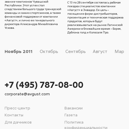
звание чемпионов Чувашской
С 13 по 28 сентября состоялась рабочая
Республики. Этот успех стал
поездка специалистов компании
следствием большого труда тренерской
«Август» в Эквадор. Ее цель –
команды и самих спортсменов, а также
посещение фирм-дистрибьюторов,
финансовой поддержки от компании
презентация и техническая поддержка
«Август», и лично ее генерального
продуктов, которые будут
директора Александра Михайловича
реализовываться на рынке Латинской
Ускова.
Америки в ближайшее время – Борея,
Дублона голд и Колосаля Про.
Ноябрь
2011
Октябрь
Сентябрь
Август
Март
+7 (495) 787-08-00
corporate@avgust.com
Пресс-центр
Вакансии
Контакты
Газета
Для дачников
Политика
конфиденциальности