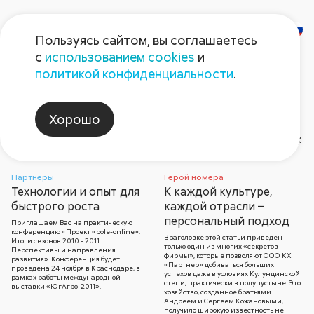
Пользуясь сайтом, вы соглашаетесь
с
использованием cookies
и
Газета
политикой конфиденциальности
.
«Поле Августа»
Хорошо
Газета №11 2011
Рубрики и темы статей
Архи
Партнеры
Герой номера
Технологии и опыт для
К каждой культуре,
2026
Герой номера
2026
2025
2025
Август non-stop
2024
2024
202
202
быстрого роста
каждой отрасли –
персональный подход
Приглашаем Вас на практическую
конференцию «Проект «pole-online».
В заголовке этой статьи приведен
Итоги сезонов 2010 - 2011.
только один из многих «секретов
Перспективы и направления
фирмы», которые позволяют ООО КХ
развития». Конференция будет
«Партнер» добиваться больших
проведена 24 ноября в Краснодаре, в
успехов даже в условиях Кулундинской
рамках работы международной
степи, практически в полупустыне. Это
выставки «ЮгАгро-2011».
хозяйство, созданное братьями
Андреем и Сергеем Кожановыми,
получило широкую известность не