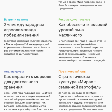
только в своем Михайловском районе
Алтайского края, но и далеко за его
пределами.
Встречи на поле
Рекомендуют ученые
2-я международная
Как обеспечить высокий
агроолимпиада:
урожай льна
победили знания!
масличного
14 октября компания «Август» провела
В последние три года в нашей стране
в Москве финал 2-й международной
отмечается своеобразный бум
Агрономической олимпиады. На этот
масличного льна. Высокий спрос на
раз ее темой стали химические
продукцию, производимую из него,
средства защиты растений.
делает его выращивание весьма
выгодным, этим и объясняется
ежегодный рост посевных площадей.
Анализируем
Практический опыт
Как вырастить морковь
Стратегическая
для длительного
культура «Мира» –
хранения
семенной картофель
Сезон 2011 года подходит к концу. И уже
За последние годы ТНВ «Мир»
ясно, что для многих производителей
Городецкого района стало одним из
овощей «борщевого набора» он стал
лучших хозяйств на нижегородской
сезоном больших разочарований.
земле. Его продукцию хорошо знают
Большая часть овощеводов смогла
картофелеводы не только в области, но
вырастить хороший урожай, но цены на
и за ее пределами. О сегодняшнем