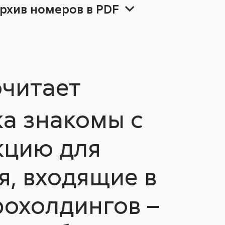
рхив номеров в PDF
op
23
23
2022
2022
очитает
а знакомы с
технологии
кцию для
я, входящие в
рохолдингов –