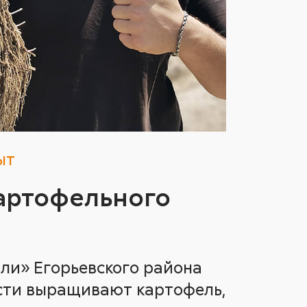
ыт
артофельного
ли» Егорьевского района
сти выращивают картофель,