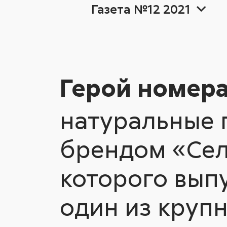
Газета №12 2021
2026
Герой номе
2026
20
20
Герой номер
натуральные 
Ещё теги
Ещё теги
Аналитика
брендом «Сел
которого вып
Ещё теги
один из круп