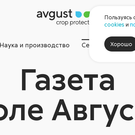
Пользуясь 
cookies
и
п
Хорошо
Наука и производство
Сервисы
Ком
Газета
оле Авгус