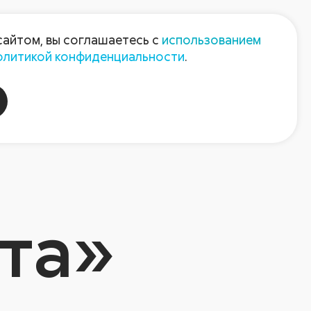
Пресс-центр
Контакты
сайтом, вы соглашаетесь с
использованием
олитикой конфиденциальности
.
пания
Август-Агро
та»