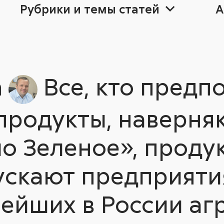
Рубрики и темы статей
А
ра
25
25
Август non-st
2024
2024
20
20
а
Все, кто предп
продукты, наверняк
Прогресс
Агро
о Зеленое», проду
ускают предприяти
нейших в России аг