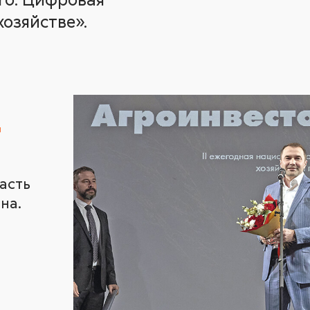
озяйстве».
асть
на.