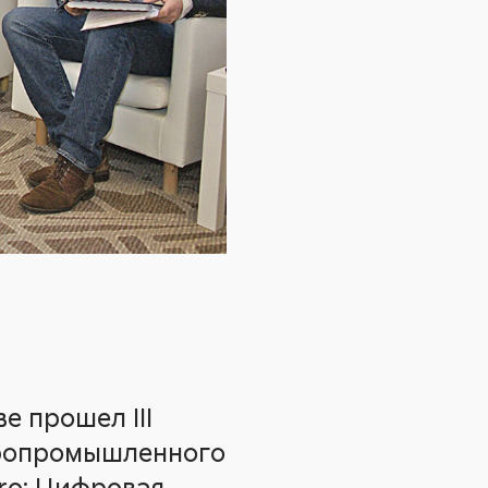
е прошел III
ропромышленного
ro: Цифровая