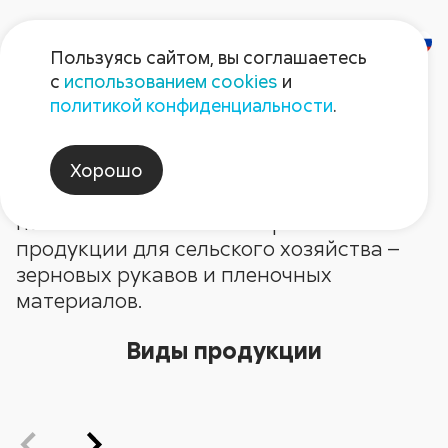
Пользуясь сайтом, вы соглашаетесь
с
использованием cookies
и
Полимерная продукция для
политикой конфиденциальности
.
с/х
Хорошо
«Август-Полимер» – современный завод
по изготовлению полимерной
продукции для сельского хозяйства –
зерновых рукавов и пленочных
материалов.
Виды продукции