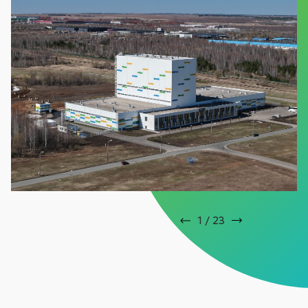
1
/
23