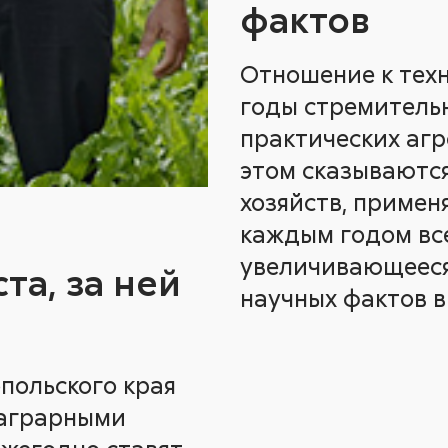
фактов
Отношение к техн
годы стремительн
практических агро
этом сказываются
хозяйств, примен
каждым годом все
увеличивающееся
та, за ней
научных фактов в 
польского края
 аграрными