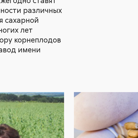
ежегодно ставят
йности различных
ся сахарной
ногих лет
ору корнеплодов
авод имени