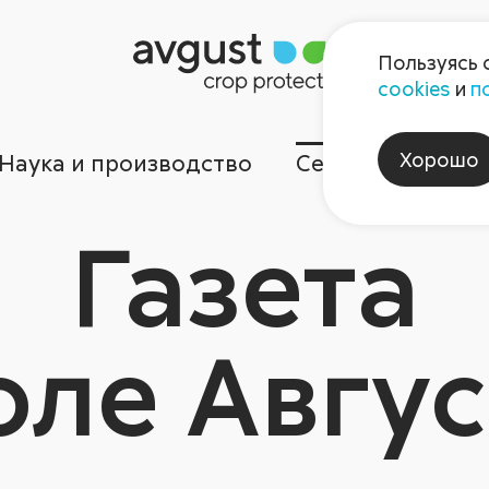
Пользуясь 
cookies
и
п
Хорошо
Наука и производство
Сервисы
Ком
Газета
оле Авгус