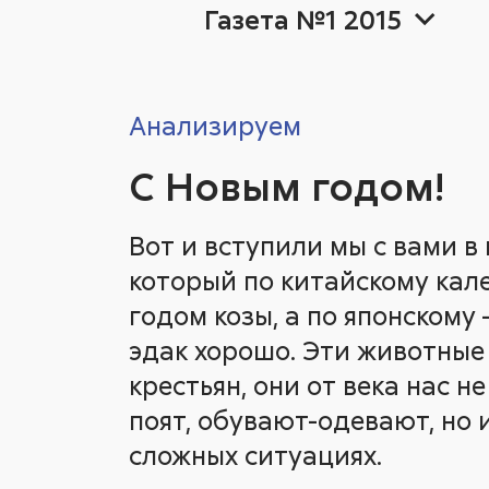
Газета №1 2015
Анализируем
2026
Герой номе
2026
20
20
С Новым годом!
Вот и вступили мы с вами в 
Ещё теги
Ещё теги
Аналитика
который по китайскому кал
годом козы, а по японскому –
эдак хорошо. Эти животные
крестьян, они от века нас н
Ещё теги
поят, обувают-одевают, но 
сложных ситуациях.