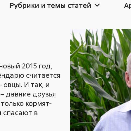
Рубрики и темы статей
А
ра
25
25
Август non-st
2024
2024
20
20
новый 2015 год,
Прогресс
Агро
ендарю считается
 овцы. И так, и
 – давние друзья
е только кормят-
и спасают в