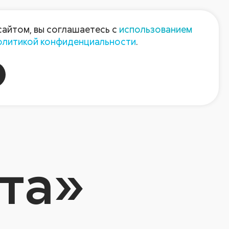
Пресс-центр
Контакты
сайтом, вы соглашаетесь с
использованием
олитикой конфиденциальности
.
пания
Август-Агро
та»