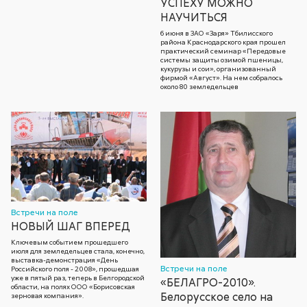
УСПЕХУ МОЖНО
НАУЧИТЬСЯ
6 июня в ЗАО «Заря» Тбилисского
района Краснодарского края прошел
практический семинар «Передовые
системы защиты озимой пшеницы,
кукурузы и сои», организованный
фирмой «Август». На нем собралось
около 80 земледельцев
Встречи на поле
НОВЫЙ ШАГ ВПЕРЕД
Ключевым событием прошедшего
июля для земледельцев стала, конечно,
выставка-демонстрация «День
Встречи на поле
Российского поля - 2008», прошедшая
уже в пятый раз, теперь в Белгородской
«БЕЛАГРО-2010».
области, на полях ООО «Борисовская
Белорусское село на
зерновая компания».