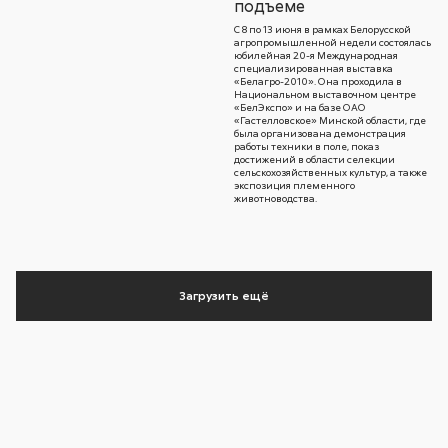
подъеме
С 8 по 13 июня в рамках Белорусской
агропромышленной недели состоялась
юбилейная 20-я Международная
специализированная выставка
«Белагро-2010». Она проходила в
Национальном выставочном центре
«БелЭкспо» и на базе ОАО
«Гастелловское» Минской области, где
была организована демонстрация
работы техники в поле, показ
достижений в области селекции
сельскохозяйственных культур, а также
экспозиция племенного
животноводства.
Загрузить ещё