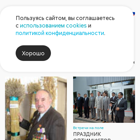
Пользуясь сайтом, вы соглашаетесь
с
использованием cookies
и
Газета
политикой конфиденциальности
.
«Поле Августа»
Хорошо
Номер газеты
Встречи на поле
Архив номер
2026
Герой номера
2026
2025
2025
Август non-stop
2024
2024
202
202
Встречи на поле
ПРАЗДНИК