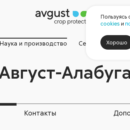
Пользуясь 
cookies
и
п
Хорошо
Наука и производство
Сервисы
Ком
Август-Алабуг
Контакты
Допо