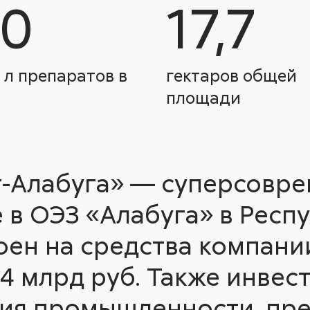
50
17,7
 л препаратов в
гектаров общей
площади
-Алабуга» — суперсовр
 в ОЭЗ «Алабуга» в Респу
оен на средства компании
4 млрд руб. Также инвес
ия промышленности, пр