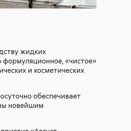
дству жидких
 формуляционное, «чистое»
ических и косметических
лосуточно обеспечивает
ены новейшим
приятия «Август-