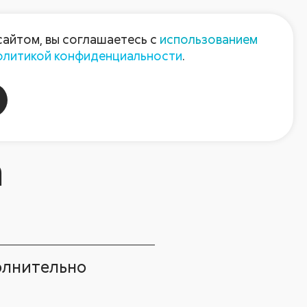
Пресс-центр
Контакты
сайтом, вы соглашаетесь с
использованием
олитикой конфиденциальности
.
пания
Август-Агро
а
лнительно