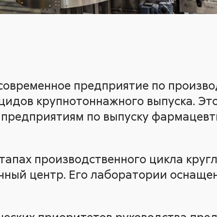
современное предприятие по произво
идов крупнотоннажного выпуска. Это
 предприятиям по выпуску фармацевт
 этапах производственного цикла круг
учный центр. Его лаборатории оснащ
ческих приоритетов руководства пред