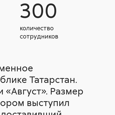
300
количество
сотрудников
еменное
блике Татарстан.
 «Август». Размер
тором выступил
едоставивший