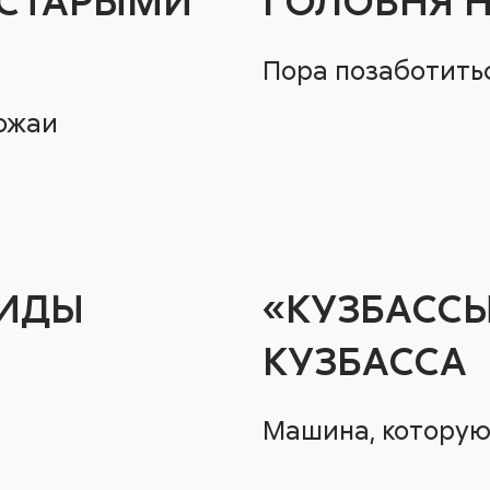
Пора позаботитьс
ожаи
РИДЫ
«КУЗБАССЫ
КУЗБАССА
Машина, которую