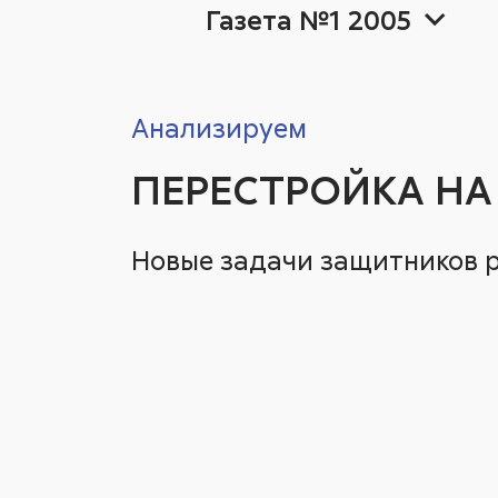
Газета №1 2005
Анализируем
2026
Герой номе
2026
20
20
ПЕРЕСТРОЙКА НА
Новые задачи защитников 
Ещё теги
Ещё теги
Аналитика
Ещё теги