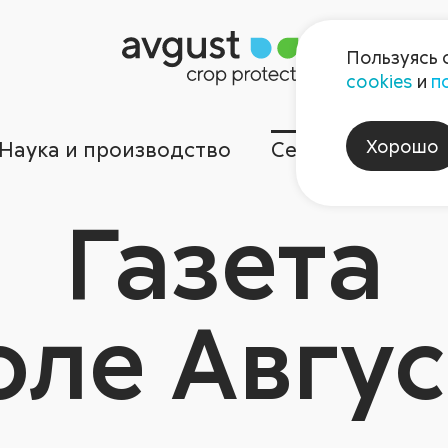
Пользуясь 
cookies
и
п
Хорошо
Наука и производство
Сервисы
Ком
Газета
оле Авгус