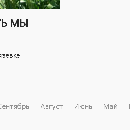
ТЬ МЫ
язевке
Сентябрь
Август
Июнь
Май