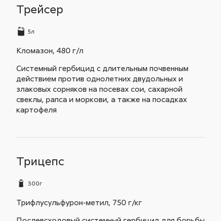
Трейсер
5л
Кломазон, 480 г/л
Системный гербицид с длительным почвенным
действием против однолетних двудольных и
злаковых сорняков на посевах сои, сахарной
свеклы, рапса и моркови, а также на посадках
картофеля
Трицепс
300г
Трифлусульфурон-метил, 750 г/кг
Послевсходовый системный гербицид для борьбы