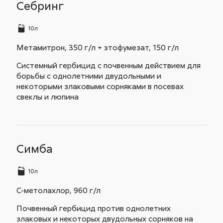
Себринг
10л
Метамитрон, 350 г/л + этофумезат, 150 г/л
Системный гербицид с почвенным действием для
борьбы с однолетними двудольными и
некоторыми злаковыми сорняками в посевах
свеклы и люпина
Симба
10л
С-метолахлор, 960 г/л
Почвенный гербицид против однолетних
злаковых и некоторых двудольных сорняков на