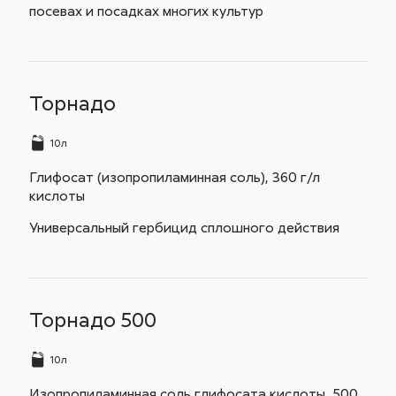
посевах и посадках многих культур
Торнадо
10л
Глифосат (изопропиламинная соль), 360 г/л
кислоты
Универсальный гербицид сплошного действия
Торнадо 500
10л
Изопропиламинная соль глифосата кислоты, 500