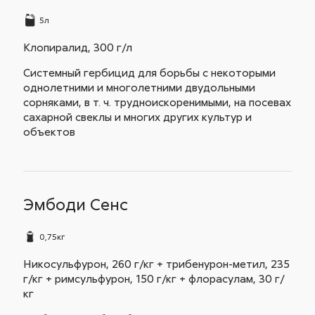
5л
Клопиралид, 300 г/л
Системный гербицид для борьбы с некоторыми
однолетними и многолетними двудольными
сорняками, в т. ч. трудноискоренимыми, на посевах
сахарной свеклы и многих других культур и
объектов
Эмбоди Сенс
0,75кг
Никосульфурон, 260 г/кг + трибенурон-метил, 235
г/кг + римсульфурон, 150 г/кг + флорасулам, 30 г/
кг