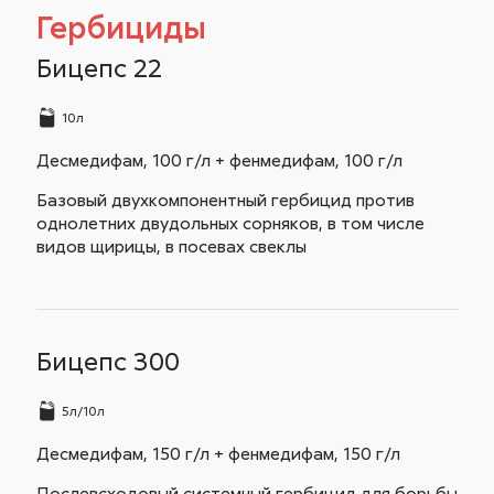
Гербициды
Бицепс 22
10л
Десмедифам, 100 г/л + фенмедифам, 100 г/л
Базовый двухкомпонентный гербицид против
однолетних двудольных сорняков, в том числе
видов щирицы, в посевах свеклы
Бицепс 300
5л/10л
Десмедифам, 150 г/л + фенмедифам, 150 г/л
Послевсходовый системный гербицид для борьбы