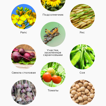
Подсолнечник
Рапс
Рис
Участки,
заселенные
саранчовыми
Свекла столовая
Соя
Томаты