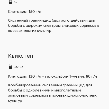
5л
Клетодим, 150 г/л
Системный граминицид быстрого действия для
борьбы с широким спектром злаковых сорняков в
посевах многих культур
Квикстеп
5л/10л
Клетодим, 130 г/л + галоксифоп-П-метил, 80 г/л
Комбинированный системный граминицид для
борьбы с однолетними и многолетними
злаковыми сорняками в посевах широколистных
культур