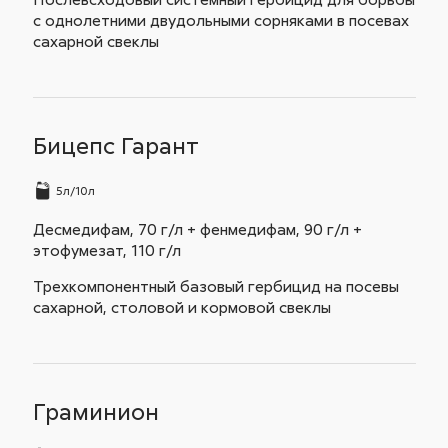
с однолетними двудольными сорняками в посевах
сахарной свеклы
Бицепс Гарант
5л/10л
Десмедифам, 70 г/л + фенмедифам, 90 г/л +
этофумезат, 110 г/л
Трехкомпонентный базовый гербицид на посевы
сахарной, столовой и кормовой свеклы
Граминион