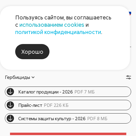
Пользуясь сайтом, вы соглашаетесь
с
использованием cookies
и
Сахарная свекла
политикой конфиденциальности
.
Хорошо
Рекомендуемые
Схема защита
Брошюры
препараты
сахарной свеклы
и статьи
Гербициды
Каталог продукции - 2026
PDF 7 МБ
Прайс-лист
PDF 226 КБ
Cистемы защиты культур - 2026
PDF 8 МБ