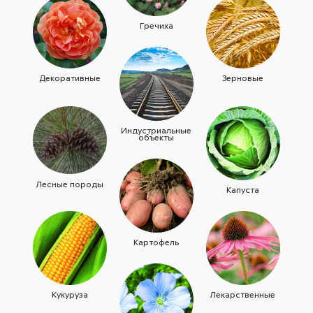
Гречиха
Декоративные
Зерновые
Индустриальные
объекты
Лесные породы
Капуста
Картофель
Кукуруза
Лекарственные