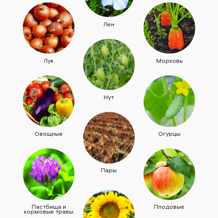
Лен
Лук
Морковь
Нут
Овощные
Огурцы
Пары
Пастбища и
Плодовые
кормовые травы