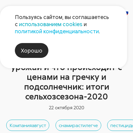
Пользуясь сайтом, вы соглашаетесь
с
использованием cookies
и
политикой конфиденциальности
.
Новости отрасли
Как климатические
Хорошо
изменения повлияли на
урожай и что происходит с
ценами на гречку и
подсолнечник: итоги
сельхозсезона-2020
22 октября 2020
Компанияавгуст
снамирастилегче
пестицид