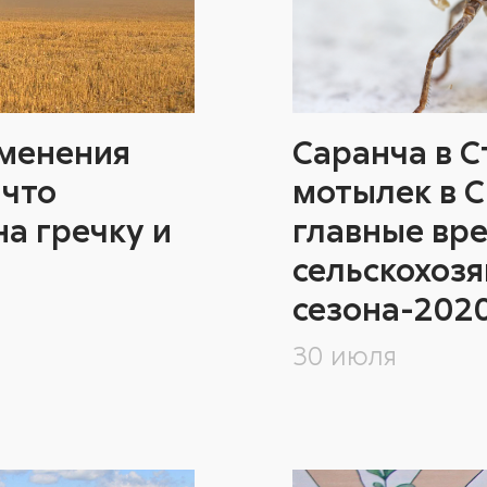
Саранча в С
зменения
мотылек в С
 что
главные вр
на гречку и
сельскохоз
сезона-202
30 июля