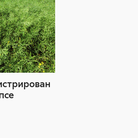
истрирован
псе