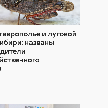
таврополье и луговой
ибири: названы
едители
яйственного
0