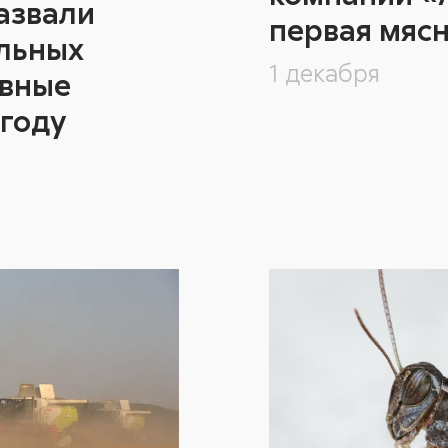
азвали
первая мяс
льных
1 декабря
авные
 году