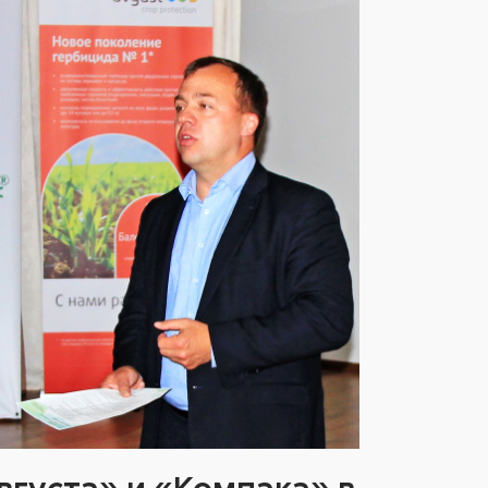
вгуста» и «Компака» в