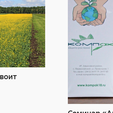
двоит
Семинар «А