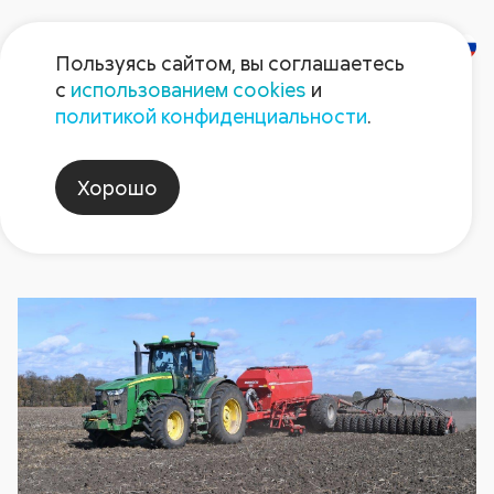
Пользуясь сайтом, вы соглашаетесь
с
использованием cookies
и
Новости
политикой конфиденциальности
.
Хорошо
сельскоехозяйство