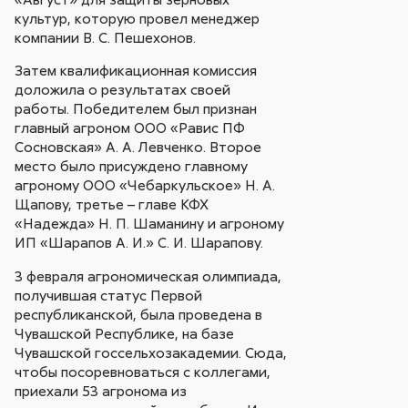
культур, которую провел менеджер
компании В. С. Пешехонов.
Затем квалификационная комиссия
доложила о результатах своей
работы. Победителем был признан
главный агроном ООО «Равис ПФ
Сосновская» А. А. Левченко. Второе
место было присуждено главному
агроному ООО «Чебаркульское» Н. А.
Щапову, третье – главе КФХ
«Надежда» Н. П. Шаманину и агроному
ИП «Шарапов А. И.» С. И. Шарапову.
3 февраля агрономическая олимпиада,
получившая статус Первой
республиканской, была проведена в
Чувашской Республике, на базе
Чувашской госсельхозакадемии. Сюда,
чтобы посоревноваться с коллегами,
приехали 53 агронома из