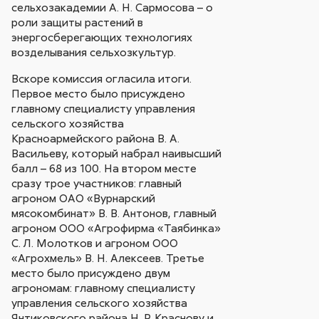
сельхозакадемии А. Н. Сармосова – о
роли защиты растений в
энергосберегающих технологиях
возделывания сельхозкультур.
Вскоре комиссия огласила итоги.
Первое место было присуждено
главному специалисту управления
сельского хозяйства
Красноармейского района В. А.
Васильеву, который набрал наивысший
балл – 68 из 100. На втором месте
сразу трое участников: главный
агроном ОАО «Вурнарский
мясокомбинат» В. В. Антонов, главный
агроном ООО «Агрофирма «Таябинка»
С. Л. Молотков и агроном ООО
«Агрохмель» В. Н. Алексеев. Третье
место было присуждено двум
агрономам: главному специалисту
управления сельского хозяйства
Янтиковского района Н. Р. Краснову и