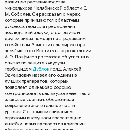
развитию растениеводства
минсельхоза Челябинской области С.
М. Соболев. Он рассказал о мерах,
которые принимаются областным
руководством для преодоления
последствий засухи, о дотациях и
других видах помощи пострадавшим
хозяйствам. Заместитель директора
челябинского Института агроэкологии
А. Э. Панфилов рассказал об успешных
опытах по защите кукурузы
гербицидом
Дублон
голд. Алексей
Эдуардович назвал его одним из
лучших препаратов, который
позволяет одинаково хорошо
контролировать как двудольные, так и
злаковые сорняки, обеспечивая
сохранение значительной части
урожая. С огромным вниманием
агрономы выслушали презентацию
линейки новых препаратов компании
«Август» для защиты зерновых