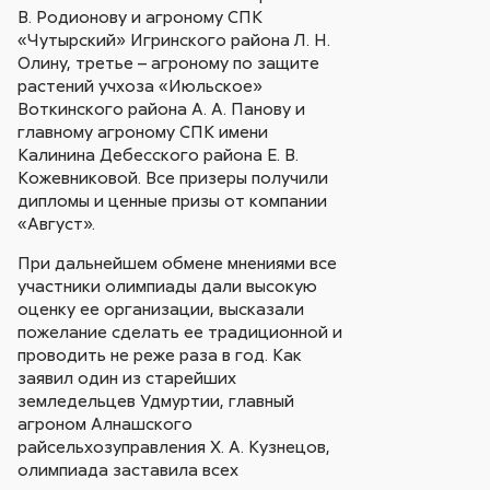
В. Родионову и агроному СПК
«Чутырский» Игринского района Л. Н.
Олину, третье – агроному по защите
растений учхоза «Июльское»
Воткинского района А. А. Панову и
главному агроному СПК имени
Калинина Дебесского района Е. В.
Кожевниковой. Все призеры получили
дипломы и ценные призы от компании
«Август».
При дальнейшем обмене мнениями все
участники олимпиады дали высокую
оценку ее организации, высказали
пожелание сделать ее традиционной и
проводить не реже раза в год. Как
заявил один из старейших
земледельцев Удмуртии, главный
агроном Алнашского
райсельхозуправления Х. А. Кузнецов,
олимпиада заставила всех