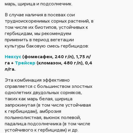
марь, щирица и подсолнечник.
В случае наличия в посевах сои
трудноискоренимых сорных растений, в
том числе их биотипов, устойчивых к
гербицидам, мы рекомендуем
применить в период вегетации
культуры баковую смесь гербицидов:
Нексус
(фомесафен, 240 г/л), 1,75 л/
га +
Трейсер
(кломазон, 480 г/л), 0,4
л/га.
Эта комбинация эффективно
справляется с большинством злостных
однолетних двудольных сорняков,
таких как марь белая, щирица
запрокинутая (в том числе устойчивая
к гербицидам), амброзия
полыннолистная, вьюнок полевой,
падалица подсолнечника (в том числе
устойчивого к гербицидам) и др.