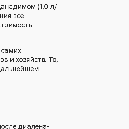
данадимом (1,0 л/
ания все
стоимость
 самих
в и хозяйств. То,
 дальнейшем
после диалена-