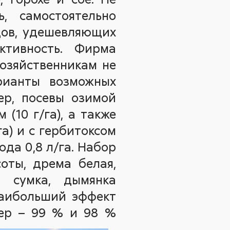
ь, самостоятельно
дов, удешевляющих
тивность. Фирма
хозяйственникам не
рианты возможных
ер, посевы озимой
(10 г/га), а также
га) и с гербитоксом
ода 0,8 л/га. Набор
оты, дрема белая,
я сумка, дымянка
 наибольший эффект
пер – 99 % и 98 %