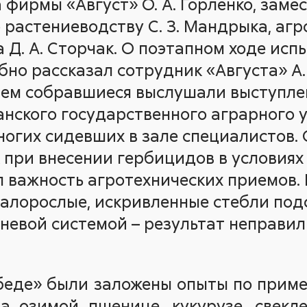
 фирмы «Август» О. А. Горленко, заме
 растениеводству С. З. Мандрыка, аг
 Д. А. Сторчак. О поэтапном ходе исп
но рассказал сотрудник «Августа» А. 
ем собравшиеся выслушали выступле
нского государственного аграрного ун
ногих сидевших в зале специалистов.
при внесении гербицидов в условиях
л важность агротехнических приемов. 
алорослые, искривленные стебли под
невой системой – результат неправи
обеде» были заложены опыты по прим
 озимой пшенице, кукурузе, свекле