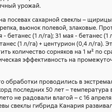
ичный урожай.
на посевах сахарной свеклы – щирицы
репка, вьюнок полевой, злаковые. Про
- бетанес (1 л/га); 31 мая - бетанес (1 
етанес (1 л/га) + центурион (0,4 л/га).
тить количество сорняков на 1 м² по с
ическая эффективность на промежуто
то обработки проводились в экстремал
корд последних 50 лет – температура 
и лето не радовали влагой – с 16 апрел
евы свеклы гибрида Канария развивал