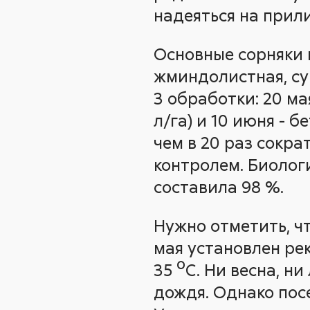
надеяться на прил
Основные сорняки 
жминдолистная, су
3 обработки: 20 мая 
л/га) и 10 июня - б
чем в 20 раз сокра
контролем. Биолог
составила 98 %.
Нужно отметить, ч
мая установлен ре
35 ºС. Ни весна, н
дождя. Однако пос