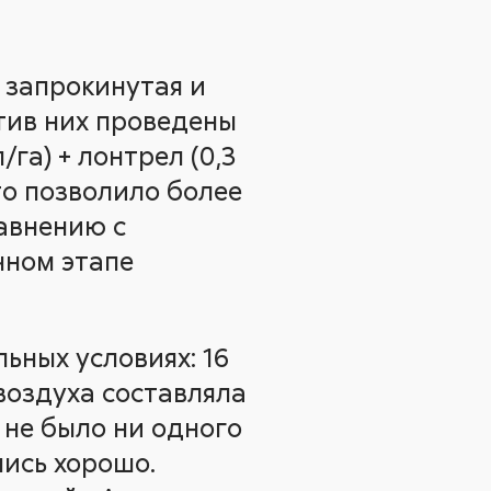
 запрокинутая и
тив них проведены
л/га) + лонтрел (0,3
 Это позволило более
равнению с
чном этапе
ьных условиях: 16
воздуха составляла
я не было ни одного
ись хорошо.