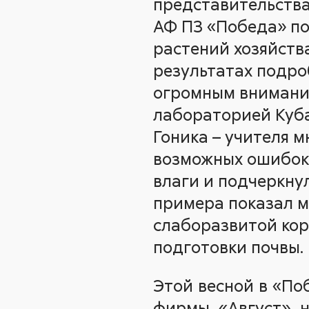
представительства
АФ ПЗ «Победа» по
растений хозяйства
результатах подроб
огромным внимани
лабораторией Куба
Гоника – учителя м
возможных ошибок 
влаги и подчеркну
примера показал м
слаборазвитой кор
подготовки почвы.
Этой весной в «П
фирмы «Август» на