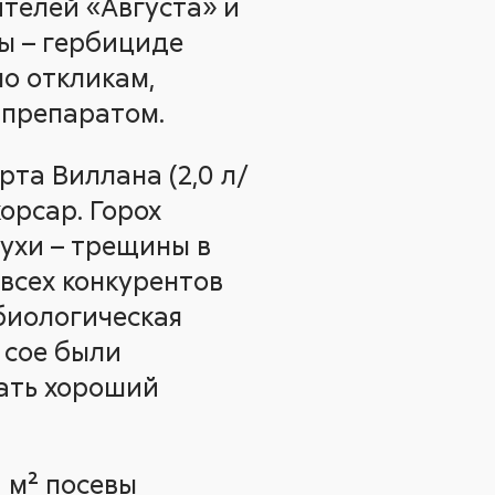
телей «Августа» и
ы – гербициде
по откликам,
 препаратом.
орта Виллана (2,0 л/
орсар. Горох
сухи – трещины в
 всех конкурентов
биологическая
 сое были
вать хороший
 м² посевы