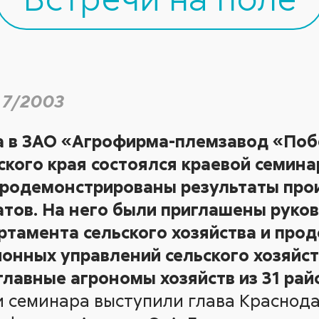
 7/2003
да в ЗАО «Агрофирма-племзавод «Поб
кого края состоялся краевой семина
продемонстрированы результаты про
тов. На него были приглашены руко
тамента сельского хозяйства и прод
йонных управлений сельского хозяйст
главные агрономы хозяйств из 31 рай
 семинара выступили глава Краснода