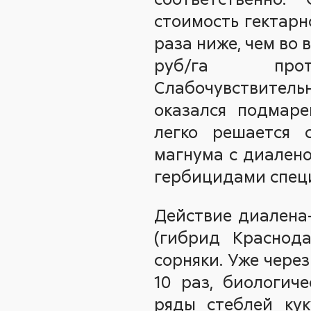
стоимость гектарн
раза ниже, чем во 
руб/га пр
Слабочувствите
оказался подмаре
легко решается 
магнума с диалено
гербицидами специ
Действие диалена
(гибрид Краснода
сорняки. Уже чере
10 раз, биологиче
ряды стеблей ку