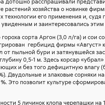
ра дотошно расспрашивали представи
е растений хозяйства о новинке фирм
ях технологии его применения и, судя 
 увиденным и заинтересовались этим
гороха сорта Аргон (3,0 л/га) и сои с
трирован гербицид фирмы «Август» к
л от пыльной бури и затянувшейся за
глубину 0,5-1 м. Здесь корсар «убрал»
яющих и без того дефицитную влагу (
%). Двудольные и злаковые сорняки на
1 %. Это позволит культуре сформиро
ности 5 личинок клопа черепашки на 1