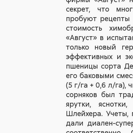
секрет, что мног
пробуют рецепты 
стоимость химо
«Август» в испыта
только новый ге
эффективных и эк
пшеницы сорта Дел
его баковыми смеся
(5 г/га + 0,6 л/га
сорняков был тра
ярутки, яснотки
Шлейхера. Учеты, 
дали диален-супе
соответственно.