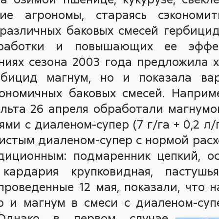
ие агрономы, стараясь сэкономит
различных баковых смесей гербици
бработки и повышающих ее эффек
ниях сезона 2003 года предложила 
рбицид магнум, но и показала ва
ономичных баковых смесей. Наприм
ьта 26 апреля обработали магнумом 
ми с диаленом-супер (7 г/га + 0,2 л/
), чистым диаленом-супер с нормой расх
диционным: подмаренник цепкий, ос
, кардария крупковидная, пастушь
проведенные 12 мая, показали, что
р и магнум в смеси с диаленом-су
 Однако в первом случае