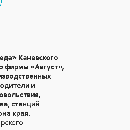
еда» Каневского
р фирмы «Август»,
изводственных
водители и
овольствия,
ва, станций
она края.
рского