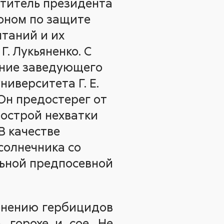
ститель президента
роном по защите
ытаний и их
Г. Лукьяненко. С
ние заведующего
иверситета Г. Е.
 Он предостерег от
 острой нехватки
В качестве
солнечника со
льной предпосевной
енению гербицидов
, горохе и сое. Не