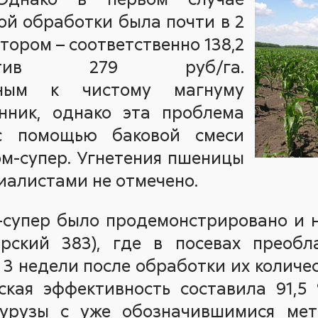
ой обработки была почти в 2
втором – соответственно 138,2
отив 279 руб/га.
льным к чистому магнуму
нник, однако эта проблема
с помощью баковой смеси
м-супер. Угнетения пшеницы
алистами не отмечено.
-супер было продемонстрировано и н
рский 383), где в посевах преоб
з 3 недели после обработки их количе
ская эффективность составила 91,5
курузы с уже обозначившимися мет