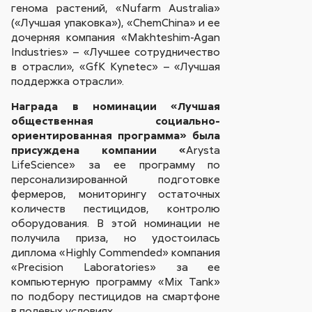
генома растений, «Nufarm Australia»
(«Лучшая упаковка»), «ChemChina» и ее
дочерняя компания «Makhteshim-Agan
Industries» – «Лучшее сотрудничество
в отрасли», «GfK Kynetec» – «Лучшая
поддержка отрасли».
Награда в номинации «Лучшая
общественная социально-
ориентированная программа» была
присуждена компании «
Arysta
LifeScience» за ее программу по
персонализированной подготовке
фермеров, мониторингу остаточных
количеств пестицидов, контролю
оборудования. В этой номинации не
получила приза, но удостоилась
диплома «Highly Commended» компания
«Precision Laboratories» за ее
компьютерную программу «Mix Tank»
по подбору пестицидов на смартфоне
в полевых условиях.