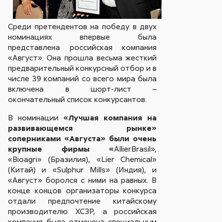
Среди претендентов на победу в двух
номинациях впервые была
представлена российская компания
«Август». Она прошла весьма жесткий
предварительный конкурсный отбор и в
числе 39 компаний со всего мира была
включена в шорт-лист –
окончательный список конкурсантов.
В номинации
«Лучшая компания на
развивающемся рынке»
соперниками «Августа» были очень
крупные фирмы «
AllierBrasil»,
«Bioagri» (Бразилия), «Lier Chemical»
(Китай) и «Sulphur Mills» (Индия), и
«Август» боролся с ними на равных. В
конце концов организаторы конкурса
отдали предпочтение китайскому
производителю ХСЗР, а российская
компания была отмечена специальным