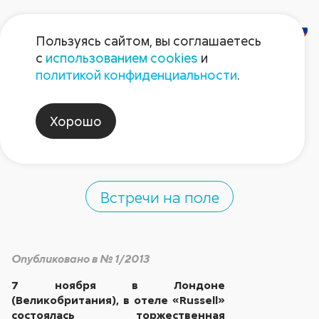
Пользуясь сайтом, вы соглашаетесь
с
использованием cookies
и
Конкурс «Agrow
политикой конфиденциальности
.
Awards»: «Август»
Хорошо
среди лауреатов
Встречи на поле
Опубликовано в № 1/2013
7 ноября в Лондоне
(Великобритания), в отеле «Russell»
состоялась торжественная