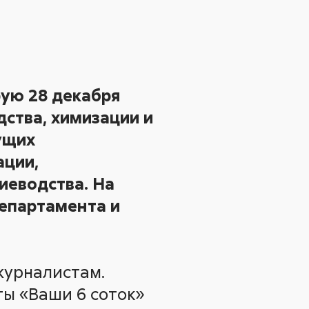
рую 28 декабря
ства, химизации и
ущих
ации,
иеводства. На
епартамента и
журналистам.
ты «Ваши 6 соток»