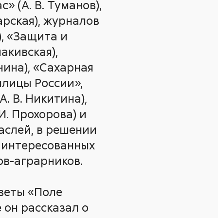
» (А. В. Туманов),
арская), журналов
), «Защита и
акивская),
нина), «Сахарная
еплицы России»,
. В. Никитина),
И. Прохорова) и
аслей, в решении
заинтересованных
ов-аграрников.
зеты «Поле
е он рассказал о