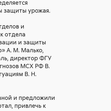
еделяется
ы защиты урожая.
тделов и
к отдела
изации и защиты
» А. М. Малько,
аль, директор ФГУ
огнозов МСХ РФ В.
уациям В. Н.
езной и предложили
тал, привлечь к