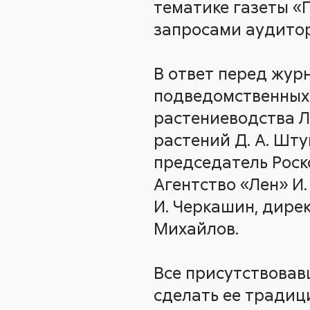
тематике газеты «
запросами аудитор
В ответ перед жур
подведомственных
растениеводства Л
растений Д. А. Шту
председатель Роск
Агентство «Лен» И.
И. Черкашин, дире
Михайлов.
Все присутствовав
сделать ее традици