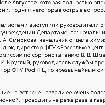
Поле Августа», которая полностью опр
ии, поднял некоторые острые вопрос
налистами выступили руководители о
 учреждений Департамента: начальни
. А. Смирнова, начальник отдела хим
ндюк, директор ФГУ «Россельхозцентр
омиссии по сортоиспытанию В. В. Шм
 И. Круглий, руководитель службы пр
ктор ФГУ РосНТЦ по чрезвычайным сит
шие на встрече назвали ее очень пол
онной, проводить не реже раза в квар