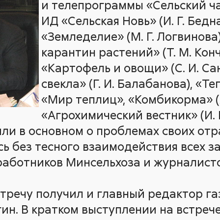
и телепрограммы «Сельский час
ИД «Сельская Новь» (И. Г. Бедн
«Земледелие» (М. Г. Логвинова
карантин растений» (Т. М. Конч
«Картофель и овощи» (С. И. Са
свекла» (Г. И. Балабанова), «Т
«Мир теплиц», «Комбикорма» (А
«Агрохимический вестник» (И. 
или в основном о проблемах своих отр
сь без тесного взаимодействия всех 
 работников Минсельхоза и журналист
тречу получил и главный редактор га
егин. В кратком выступлении на встреч