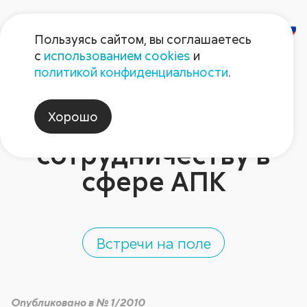
Пользуясь сайтом, вы соглашаетесь
с
использованием cookies
и
АГРОФОРУМ СНГ В
политикой конфиденциальности
.
АШХАБАДЕ. Новый
Хорошо
шаг к
сотрудничеству в
сфере АПК
Встречи на поле
Опубликовано в № 1/2010