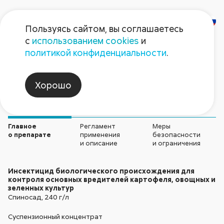
Пользуясь сайтом, вы соглашаетесь
с
использованием cookies
и
Жукоед Био
политикой конфиденциальности
.
Инсектициды
Хорошо
Главное
Регламент
Меры
о препарате
применения
безопасности
и описание
и ограничения
Инсектицид биологического происхождения для
контроля основных вредителей картофеля, овощных и
зеленных культур
Спиносад, 240 г/л
Суспензионный концентрат