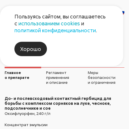
Пользуясь сайтом, вы соглашаетесь
с
использованием cookies
и
Гаур
политикой конфиденциальности
.
Гербициды
Хорошо
Главное
Регламент
Меры
о препарате
применения
безопасности
и описание
и ограничения
До- и послевсходовый контактный гербицид для
борьбы с комплексом сорняков на луке, чесноке,
подсолнечнике и сое
Оксифлуорфен,
240 г/л
Концентрат эмульсии