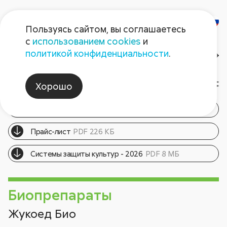
Пользуясь сайтом, вы соглашаетесь
с
использованием cookies
и
Продукция
политикой конфиденциальности
.
Дачникам
Все препараты
Хорошо
Каталог продукции - 2026
PDF 7 МБ
Прайс-лист
PDF 226 КБ
Cистемы защиты культур - 2026
PDF 8 МБ
Биопрепараты
Жукоед Био