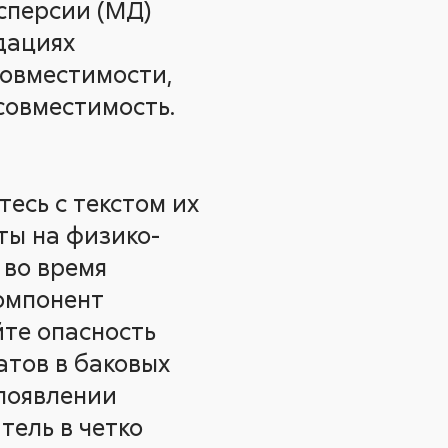
сперсии (МД)
дациях
совместимости,
совместимость.
есь с текстом их
ты на физико-
 во время
омпонент
те опасность
тов в баковых
 появлении
тель в четко