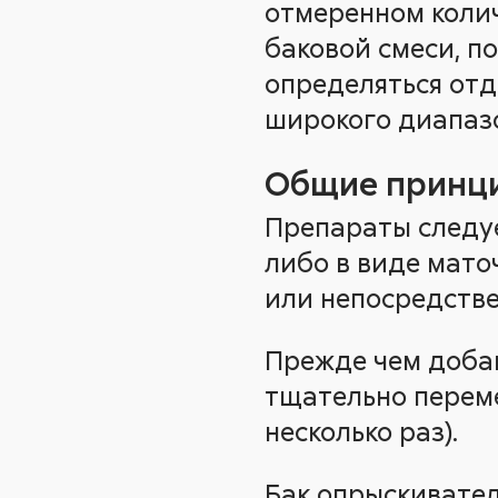
отмеренном коли
баковой смеси, п
определяться отд
широкого диапазо
Общие принц
Препараты следуе
либо в виде мато
или непосредстве
Прежде чем добав
тщательно переме
несколько раз).
Бак опрыскивател