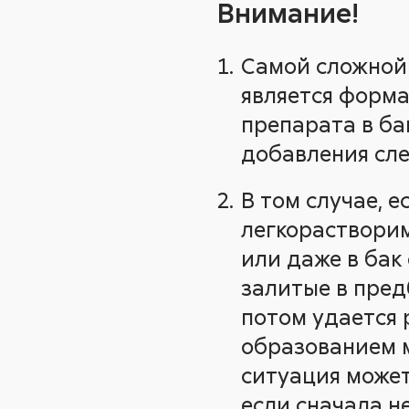
Внимание!
Самой сложной 
является форма
препарата в ба
добавления сл
В том случае, 
легкорастворим
или даже в бак
залитые в пред
потом удается 
образованием 
ситуация может
если сначала н