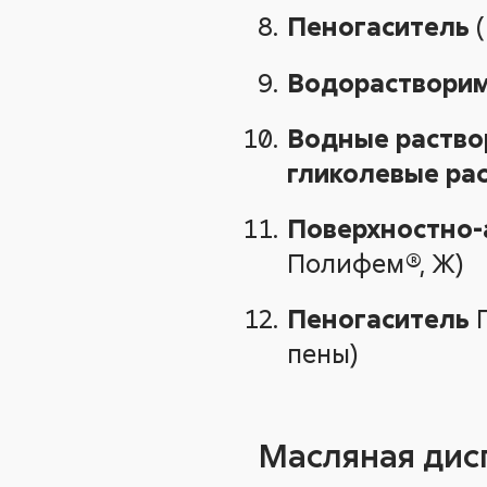
Пеногаситель
(
Водораствори
Водные раств
гликолевые ра
Поверхностно-
Полифем®, Ж)
Пеногаситель
П
пены)
Масляная дис