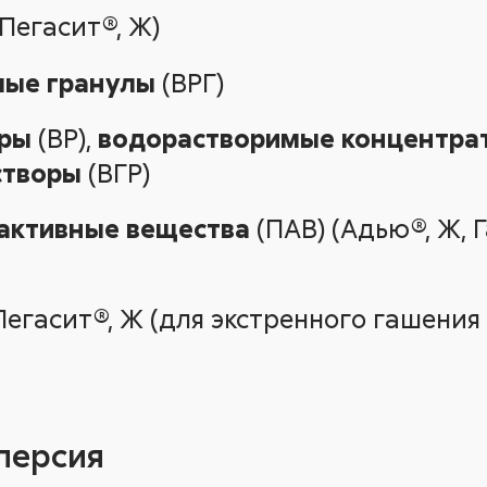
Пегасит®, Ж)
мые гранулы
(ВРГ)
оры
(ВР),
водорастворимые концентра
створы
(ВГР)
активные вещества
(ПАВ) (Адью®, Ж, Г
егасит®, Ж (для экстренного гашени
персия