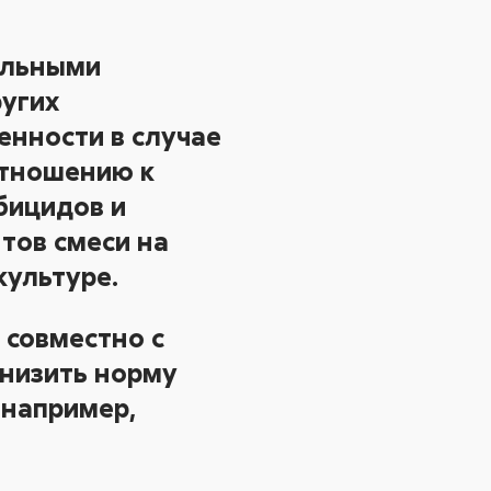
альными
угих
енности в случае
отношению к
бицидов и
тов смеси на
культуре.
 совместно с
снизить норму
 например,