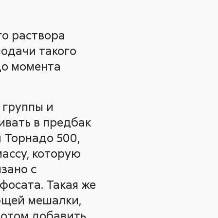
го раствора
подачи такого
до момента
 группы и
ливать в предбак
и Торнадо 500,
ассу, которую
зано с
фосата. Такая же
ющей мешалки,
 потом добавить