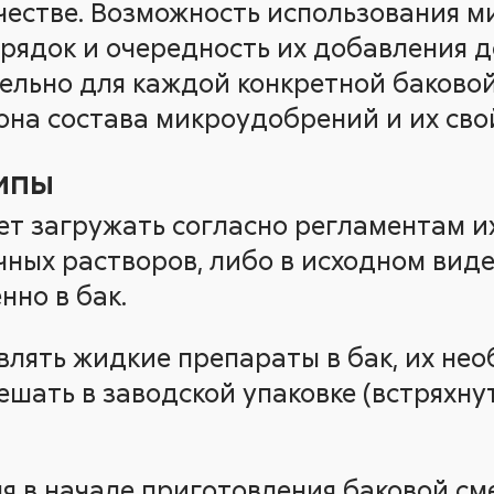
честве. Возможность использования м
орядок и очередность их добавления 
ельно для каждой конкретной баковой
на состава микроудобрений и их сво
ипы
т загружать согласно регламентам и
чных растворов, либо в исходном вид
нно в бак.
лять жидкие препараты в бак, их не
шать в заводской упаковке (встряхну
я в начале приготовления баковой см