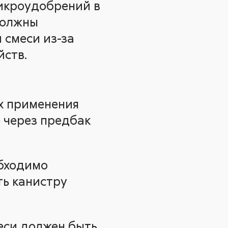
икроудобрений в
должны
 смеси из-за
йств.
х применения
е через предбак
обходимо
ть канистру
еси должен быть