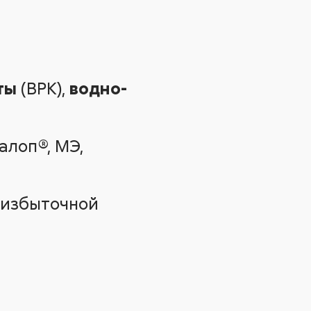
ты
(ВРК),
водно-
алоп®, МЭ,
я избыточной