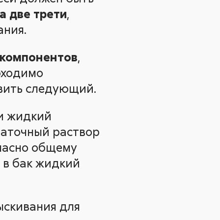
а две трети
,
ания.
 компонентов
,
бходимо
авить следующий.
 и жидкий
маточный раствор
гласно общему
 в бак жидкий
ыскивания для