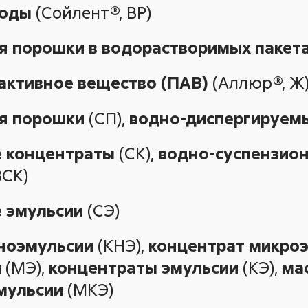
воды
(Сойлент®, ВР)
 порошки в водорастворимых пакет
активное вещество (ПАВ)
(Аллюр®, Ж
я порошки
(СП),
водно-диспергируем
 концентраты
(СК),
водно-суспензио
ВСК)
 эмульсии
(СЭ)
ноэмульсии
(КНЭ),
концентрат микро
и
(МЭ),
концентраты эмульсии
(КЭ),
ма
мульсии
(МКЭ)