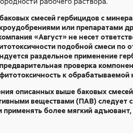
ородности рабочего раствора.
 баковых смесей гербицидов с минер
кроудобрениями или препаратами др
омпания «Август» не несет ответств
итотоксичности подобной смеси по 
ендуется раздельное применение гер
 предварительная проверка компонен
 фитотоксичность к обрабатываемой 
ения описанных выше баковых смесей
тивными веществами (ПАВ) следует 
и применять более мягкий адъювант,