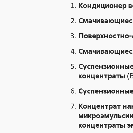
Кондиционер 
Смачивающиеся
Поверхностно-
Смачивающиес
Суспензионные
концентраты
(
Суспензионные
Концентрат на
микроэмульси
концентраты э