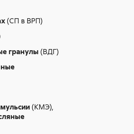
ах
(СП в ВРП)
)
ые гранулы
(ВДГ)
нные
эмульсии
(КМЭ),
сляные