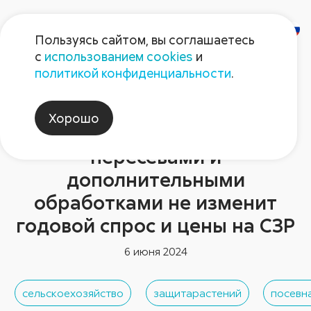
Пользуясь сайтом, вы соглашаетесь
с
использованием cookies
и
политикой конфиденциальности
.
Новости отрасли
Потребность в защитных
Хорошо
препаратах в связи с
пересевами и
дополнительными
обработками не изменит
годовой спрос и цены на СЗР
6 июня 2024
сельскоехозяйство
защитарастений
посевн