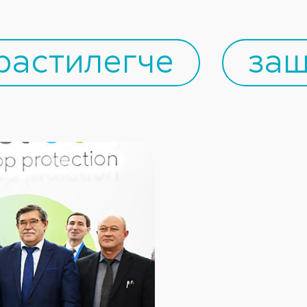
растилегче
защ