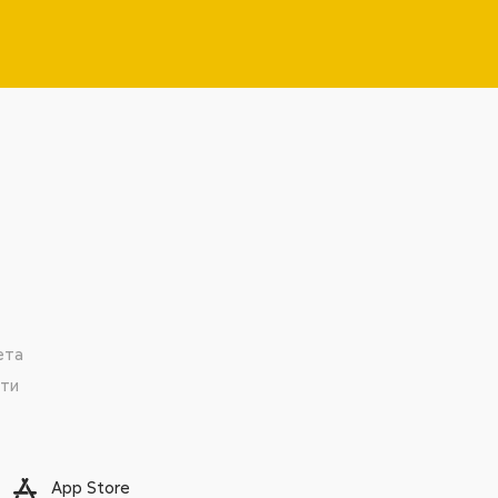
ета
сти
App Store