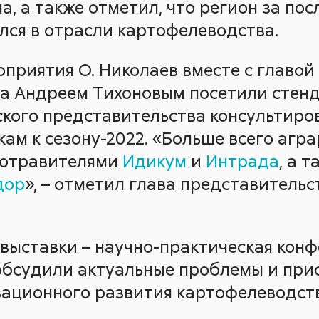
, а также отметил, что регион за по
лся в отрасли картофелеводства.
оприятия О. Николаев вместе с главо
а Андреем Тихоновым посетили стенд 
кого представительства консультиров
ам к сезону-2022. «Больше всего агр
ротравителями
Идикум
и
Интрада
, а 
дор
», – отметил глава представительс
выставки – научно-практическая конф
обсудили актуальные проблемы и пр
ационного развития картофелеводств