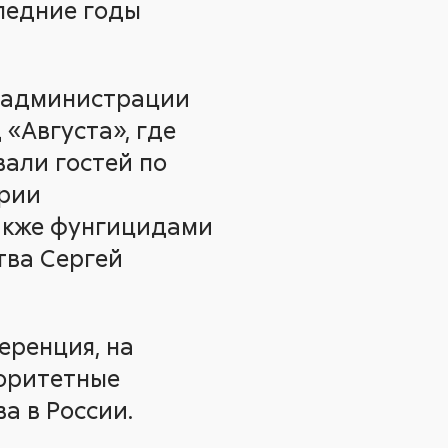
следние годы
й администрации
«Августа», где
али гостей по
арии
также фунгицидами
тва Сергей
еренция, на
иоритетные
а в России.