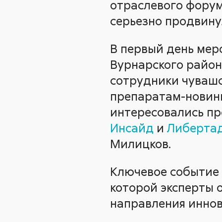
отраслевого форума
серьезно продвину
В первый день мер
Вурнарского район
сотрудники чувашс
препаратам-новинк
интересовались п
Инсайд
и
Либерта
Милицков.
Ключевое событие 
которой эксперты 
направления иннов