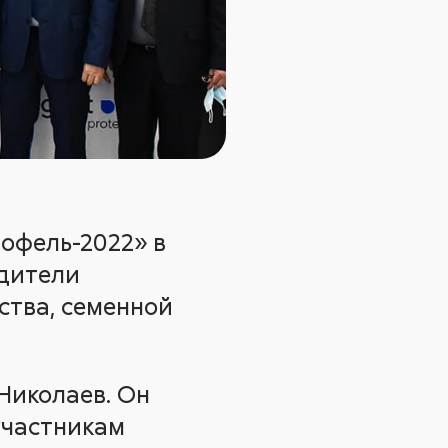
офель-2022» в
одители
ства, семенной
Николаев. Он
участникам