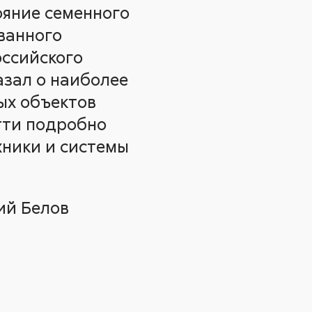
ояние семенного
ванного
оссийского
азал о наиболее
ых объектов
ютти подробно
хники и системы
ий Белов