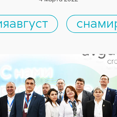
яавгуст
снами