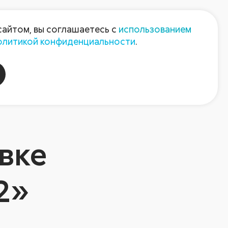
Пресс-центр
Контакты
сайтом, вы соглашаетесь с
использованием
олитикой конфиденциальности
.
пания
Август-Агро
вке
2»