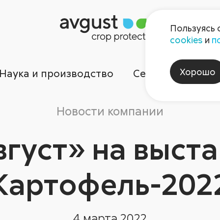
Пользуясь 
cookies
и
п
Хорошо
Наука и производство
Сервисы
Ком
Новости компании
вгуст» на выста
Картофель-202
4 марта 2022