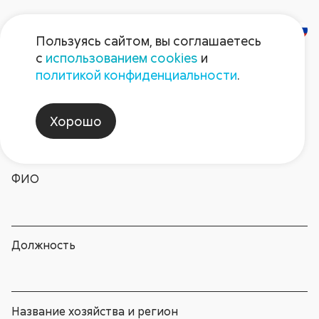
Пользуясь сайтом, вы соглашаетесь
с
использованием cookies
и
Задайте вопрос для
политикой конфиденциальности
.
круглого стола «Защита
картофеля в вопросах и
Хорошо
ответах»
ФИО
Должность
Название хозяйства и регион