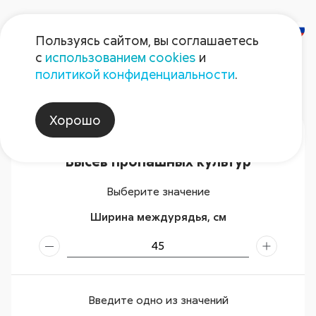
Пользуясь сайтом, вы соглашаетесь
с
использованием cookies
и
Калькуляторы
политикой конфиденциальности
.
Хорошо
Вернуться к списку калькуляторов
Высев пропашных культур
Выберите значение
Ширина междурядья, см
Введите одно из значений