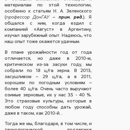
материалам по этой технологии,
особенно к статьям Н. А. Зеленского
(
–
). Я
профессор ДонГАУ
прим. ред.
общался с ним, когда ездил с
компанией «Август» в Аргентину,
изучал зарубежный опыт. Надеюсь, что
наш опыт тоже окажется удачным.
В плане урожайности год от года
отличается, но даже в 2010-м,
критическом из-за засухи году, мы
собрали по 18 ц/га зерна. В 2013,
засушливом – 29 ц/га, а в 2011,
хорошем по погодным условиям –
более 40 ц/га. Очень часто выручают
озимые зерновые, их у нас 35 - 40 %.
Это страховые культуры, которые в
любом году способны дать урожай,
даже в таком, как 2010-й…
Тогда же мы, благодаря, в том числе, и
технологической поддержке