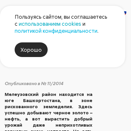
Пользуясь сайтом, вы соглашаетесь
с
использованием cookies
и
Золото Мелеуза
политикой конфиденциальности
.
Хорошо
Партнеры
Опубликовано в № 11/2014
Мелеузовский район находится на
юге Башкортостана, в зоне
рискованного земледелия. Здесь
успешно добывают черное золото –
нефть, а вот вырастить добрый
урожай даже неприхотливых
зерновых очень непросто. Но есть