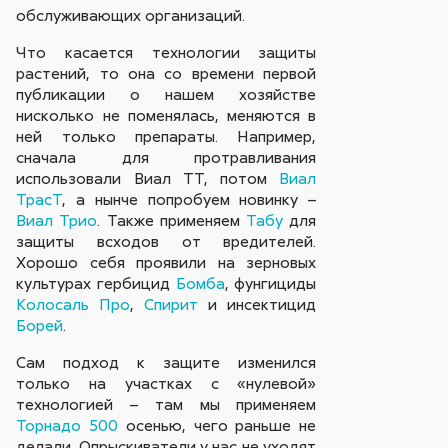
обслуживающих организаций.
Что касается технологии защиты
растений, то она со времени первой
публикации о нашем хозяйстве
нисколько не поменялась, меняются в
ней только препараты. Например,
сначала для протравливания
использовали Виал ТТ, потом
Виал
ТрасТ
, а нынче попробуем новинку –
Виал Трио
. Также применяем
Табу
для
защиты всходов от вредителей.
Хорошо себя проявили на зерновых
культурах гербицид
Бомба
, фунгициды
Колосаль Про
,
Спирит
и инсектицид
Борей
.
Сам подход к защите изменился
только на участках с «нулевой»
технологией – там мы применяем
Торнадо 500
осенью, чего раньше не
делали. Опрыскиватели у нас не уходят