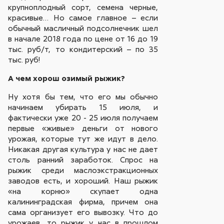
крупноплодный сорт, семена черные,
красивые… Но самое главное – если
обычный масличный подсолнечник шел
в начале 2018 года по цене от 16 до 19
тыс. руб/т, то кондитерский – по 35
тыс. руб!
А чем хорош озимый рыжик?
Ну хотя бы тем, что его мы обычно
начинаем убирать 15 июля, и
фактически уже 20 - 25 июля получаем
первые «живые» деньги от нового
урожая, которые тут же идут в дело.
Никакая другая культура у нас не дает
столь ранний заработок. Спрос на
рыжик среди маслоэкстракционных
заводов есть, и хороший. Наш рыжик
«на корню» скупает одна
калининградская фирма, причем она
сама организует его вывозку. Что до
урожаев, то рыжик у нас в прошлом