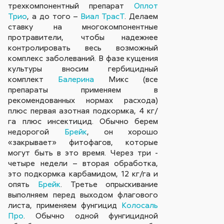
трехкомпонентный препарат
Оплот
Трио
, а до того –
Виал ТрасТ
. Делаем
ставку на многокомпонентные
протравители, чтобы надежнее
контролировать весь возможный
комплекс заболеваний. В фазе кущения
культуры вносим гербицидный
комплект
Балерина
Микс (все
препараты применяем в
рекомендованных нормах расхода)
плюс первая азотная подкормка, 4 кг/
га плюс инсектицид. Обычно берем
недорогой
Брейк
, он хорошо
«закрывает» фитофагов, которые
могут быть в это время. Через три -
четыре недели – вторая обработка,
это подкормка карбамидом, 12 кг/га и
опять
Брейк
. Третье опрыскивание
выполняем перед выходом флагового
листа, применяем фунгицид
Колосаль
Про
. Обычно одной фунгицидной