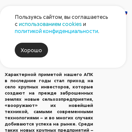
Пользуясь сайтом, вы соглашаетесь
с
использованием cookies
и
Земледелие – это
политикой конфиденциальности
.
ежедневный поиск
Хорошо
Опубликовано в № 10/2018
Характерной приметой нашего АПК
в последние годы стал приход на
село крупных инвесторов, которые
создают на прежде заброшенных
землях новые сельхозпредприятия,
«вооружают» их новейшей
техникой, самыми современными
технологиями – и во многих случаях
добиваются успеха на рынке. Среди
таких новых крупных предприятий –