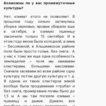
Возможны ли у вас промежуточные
культуры?
Нет, климат этого не позволяет. В
прошлом году сильно затянулась
уборка зерновых, яровые убирали еще
в октябре, а озимую пшеницу
закончили только 15 сентября. И в
этом году весна была холодной, а зима
– бесснежной, в Альшеевском районе
поля были просто голые, без снега… А
у нас к тому же еще одна особенность
земледелия – поля мы занимаем
кластерами, большими массивами.
Сначала засеваем во всем районе одну
культуру, потом другую культуру и т. д.
В одном из таких кластеров зимой
вообще была продуваемая «труба» и
без снега, промерзание почвы было до
1,5 м. А мы там посеяли озимые –
пшеницу и рыжик. Думали, все
погибнет, но с весны подкормили – и