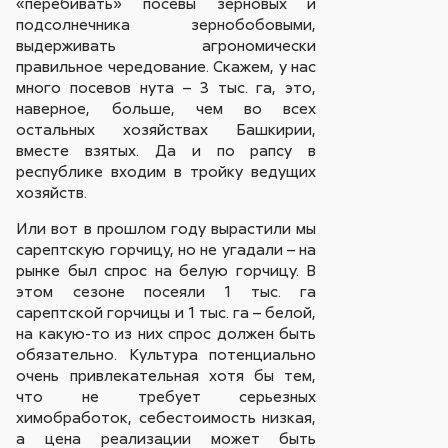
«перебивать» посевы зерновых и
подсолнечника зернобобовыми,
выдерживать агрономически
правильное чередование. Скажем, у нас
много посевов нута – 3 тыс. га, это,
наверное, больше, чем во всех
остальных хозяйствах Башкирии,
вместе взятых. Да и по рапсу в
республике входим в тройку ведущих
хозяйств.
Или вот в прошлом году вырастили мы
сарептскую горчицу, но не угадали – на
рынке был спрос на белую горчицу. В
этом сезоне посеяли 1 тыс. га
сарептской горчицы и 1 тыс. га – белой,
на какую-то из них спрос должен быть
обязательно. Культура потенциально
очень привлекательная хотя бы тем,
что не требует серьезных
химобработок, себестоимость низкая,
а цена реализации может быть