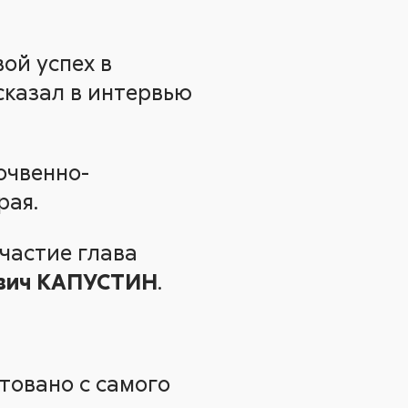
ой успех в
сказал в интервью
очвенно-
рая.
участие глава
ович КАПУСТИН
.
товано с самого