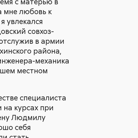
ремя с матерью в
 мне любовь к
 я увлекался
цовский совхоз-
 отслужив в армии
хинского района,
 инженера-механика
ашем местном
естве специалиста
 на курсах при
жену Людмилу
ошо себя
ли стать