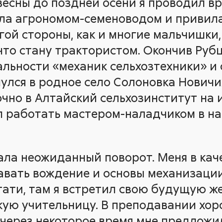
весны до поздней осени я проводил в
ала агрономом-семеноводом и привила
ой стороны, как и многие мальчишки,
что стану трактористом. Окончив Руб
альности «механик сельхозтехники» и
нулся в родное село Солоновка Новичи
очно в Алтайский сельхозинститут на
л работать мастером-наладчиком в н
ала неожиданный поворот. Меня в кач
вать вождение и основы механизации
стати, там я встретил свою будущую 
скую учительницу. В преподавании хор
 через некоторое время мне предложи