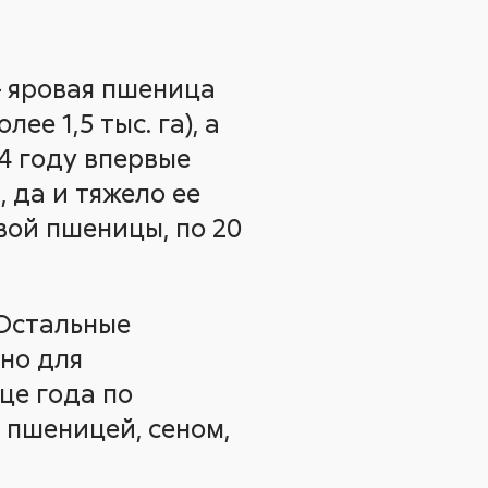
– яровая пшеница
лее 1,5 тыс. га), а
24 году впервые
 да и тяжело ее
овой пшеницы, по 20
 Остальные
но для
це года по
 пшеницей, сеном,