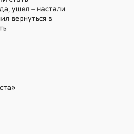
да, ушел – настали
ил вернуться в
ть
ста»