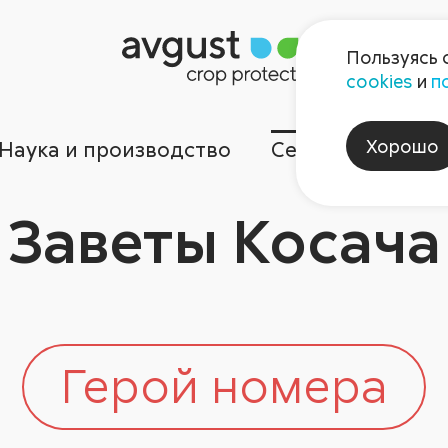
Пользуясь 
cookies
и
п
Хорошо
Наука и производство
Сервисы
Ком
Заветы Косача
Герой номера