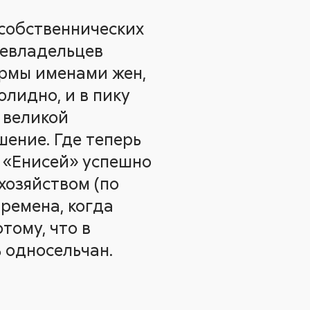
особственнических
левладельцев
ермы именами жен,
олидно, и в пику
 великой
шение. Где теперь
 «Енисей» успешно
 хозяйством (по
времена, когда
тому, что в
ь односельчан.