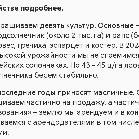
йстве подробнее.
выращиваем девять культур. Основные 
одсолнечник (около 2 тыс. га) и рапс (бо
овес, гречиха, эспарцет и костер. В 20
высокой урожайности мы не стремимся,
йских солончаках. Но 43 - 45 ц/га яр
олнечника берем стабильно.
последние годы приносят масличные.
иваем частично на продажу, а частич
зования» – землю мы арендуем и в кон
ваемся с арендодателями в том числе
ми.