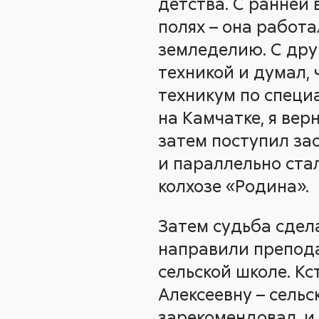
детства. С ранней 
полях – она работ
земледелию. С друг
техникой и думал, 
техникум по специ
на Камчатке, я вер
затем поступил за
и параллельно ста
колхозе «Родина».
Затем судьба сдел
направили препода
сельской школе. К
Алексеевну – сель
зарекомендовал, и