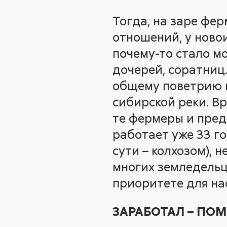
Тогда, на заре фе
отношений, у ново
почему-то стало м
дочерей, соратниц…
общему поветрию п
сибирской реки. Вр
те фермеры и пред
работает уже 33 го
сути – колхозом), 
многих земледельце
приоритете для нас
ЗАРАБОТАЛ – ПО