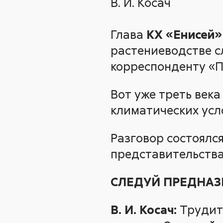
В. И. Косач
Глава
КХ «Енисей»
растениеводстве с
корреспонденту «П
Вот уже треть век
климатических усл
Разговор состоялся
представительства
СЛЕДУЙ ПРЕДНА
В. И. Косач:
Трудить