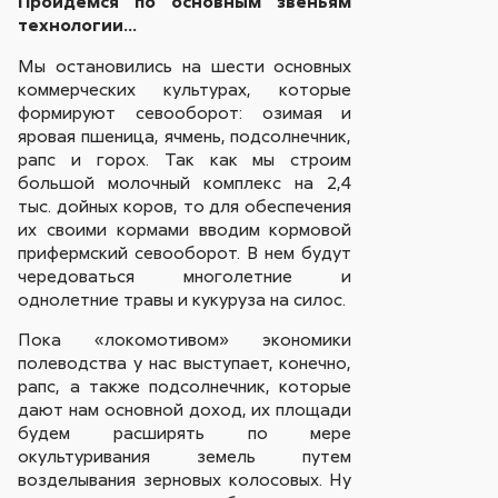
Пройдемся по основным звеньям
технологии...
Мы остановились на шести основных
коммерческих культурах, которые
формируют севооборот: озимая и
яровая пшеница, ячмень, подсолнечник,
рапс и горох. Так как мы строим
большой молочный комплекс на 2,4
тыс. дойных коров, то для обеспечения
их своими кормами вводим кормовой
прифермский севооборот. В нем будут
чередоваться многолетние и
однолетние травы и кукуруза на силос.
Пока «локомотивом» экономики
полеводства у нас выступает, конечно,
рапс, а также подсолнечник, которые
дают нам основной доход, их площади
будем расширять по мере
окультуривания земель путем
возделывания зерновых колосовых. Ну