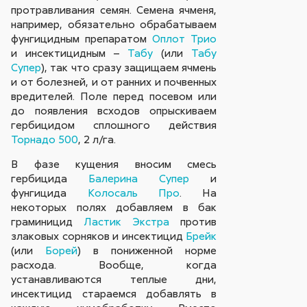
протравливания семян. Семена ячменя,
например, обязательно обрабатываем
фунгицидным препаратом
Оплот Трио
и инсектицидным –
Табу
(или
Табу
Супер
), так что сразу защищаем ячмень
и от болезней, и от ранних и почвенных
вредителей. Поле перед посевом или
до появления всходов опрыскиваем
гербицидом сплошного действия
Торнадо 500
, 2 л/га.
В фазе кущения вносим смесь
гербицида
Балерина Супер
и
фунгицида
Колосаль Про
. На
некоторых полях добавляем в бак
граминицид
Ластик Экстра
против
злаковых сорняков и инсектицид
Брейк
(или
Борей
) в пониженной норме
расхода. Вообще, когда
устанавливаются теплые дни,
инсектицид стараемся добавлять в