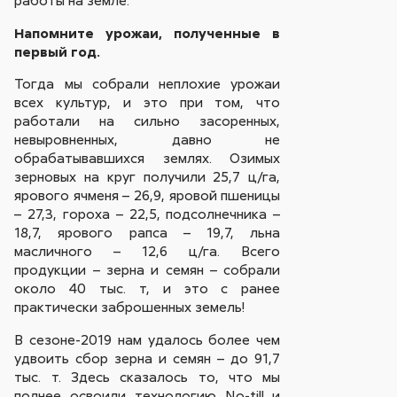
Напомните урожаи, полученные в
первый год.
Тогда мы собрали неплохие урожаи
всех культур, и это при том, что
работали на сильно засоренных,
невыровненных, давно не
обрабатывавшихся землях. Озимых
зерновых на круг получили 25,7 ц/га,
ярового ячменя – 26,9, яровой пшеницы
– 27,3, гороха – 22,5, подсолнечника –
18,7, ярового рапса – 19,7, льна
масличного – 12,6 ц/га. Всего
продукции – зерна и семян – собрали
около 40 тыс. т, и это с ранее
практически заброшенных земель!
В сезоне-2019 нам удалось более чем
удвоить сбор зерна и семян – до 91,7
тыс. т. Здесь сказалось то, что мы
полнее освоили технологию No-till и