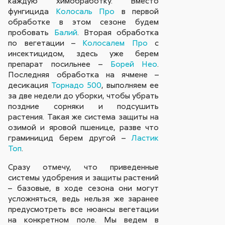
каждую химобработку. Вместо
фунгицида
Колосаль Про
в первой
обработке в этом сезоне будем
пробовать
Балий
. Вторая обработка
по вегетации –
Колосалем Про
с
инсектицидом, здесь уже берем
препарат посильнее –
Борей Нео
.
Последняя обработка на ячмене –
десикация
Торнадо 500
, выполняем ее
за две недели до уборки, чтобы убрать
поздние сорняки и подсушить
растения. Такая же система защиты на
озимой и яровой пшенице, разве что
граминицид берем другой –
Ластик
Топ
.
Сразу отмечу, что приведенные
системы удобрения и защиты растений
– базовые, в ходе сезона они могут
усложняться, ведь нельзя же заранее
предусмотреть все нюансы вегетации
на конкретном поле. Мы ведем в