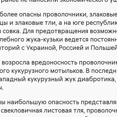
более опасны проволочники, злаковые
ы и злаковые тли, а на юге республик
 совка. Для предотвращения возможн
лебного жука-кузьки ведется постоя
торий с Украиной, Россией и Польшей
 возросла вредоносность проволочник
ого кукурузного мотыльков. В послед
западный кукурузный жук диабротика
ы.
лы наибольшую опасность представля
свекловичная листовая тля, проволоч