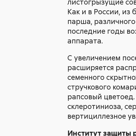
листогрызущие сов
Как и в России, из
парша, различного 
последние годы во
аппарата.
С увеличением пос
расширяется распр
семенного скрытно
стручкового комар
рапсовый цветоед.
склеротиниоза, се
вертициллезное ув
Институт защиты р