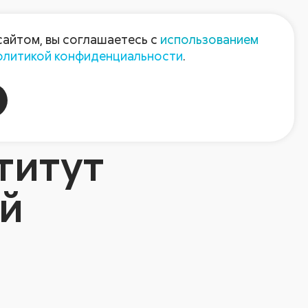
Пресс-центр
Контакты
сайтом, вы соглашаетесь с
использованием
олитикой конфиденциальности
.
пания
Август-Агро
титут
й