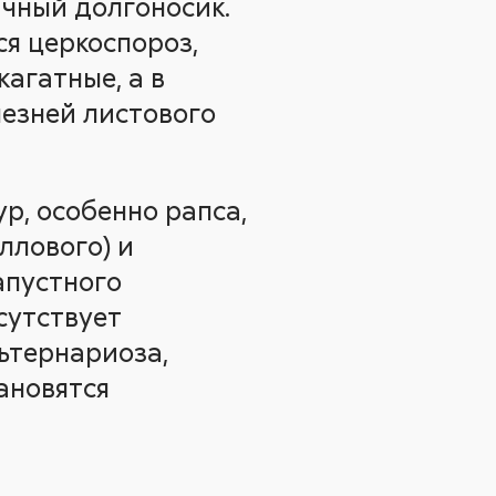
ичный долгоносик.
ся церкоспороз,
агатные, а в
лезней листового
р, особенно рапса,
ллового) и
апустного
сутствует
ьтернариоза,
ановятся