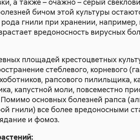
ки, а также – очажно – серый свеклов
 болезней бичом этой культуры остают
рода гнили при хранении, например, к
зрастает вредоносность вирусных бо
евных площадей крестоцветных культу
остранение стеблевого, корневого (га
хоботников, рапсового пилильщика, к
ика, капустной моли, повсеместно при
 Помимо основных болезней рапса (ал
рой гнили) все более вредоносными ст
ядание и фомоз.
астений: