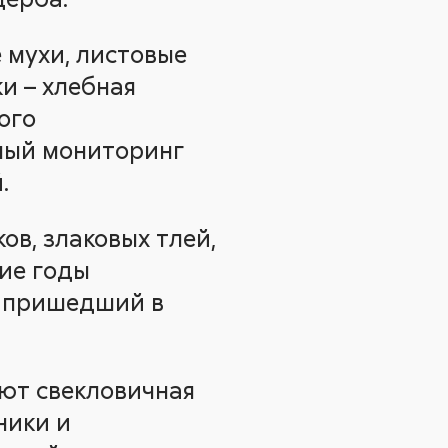
 мухи, листовые
и – хлебная
ого
нный мониторинг
.
ов, злаковых тлей,
ние годы
, пришедший в
ют свекловичная
ники и