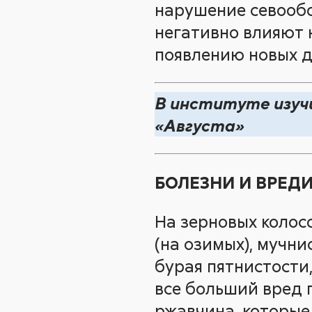
нарушение севообо
негативно влияют 
появлению новых д
В институте изуч
«Августа»
БОЛЕЗНИ И ВРЕД
На зерновых колос
(на озимых), мучни
бурая пятнистости,
все больший вред 
ржавчина, которые