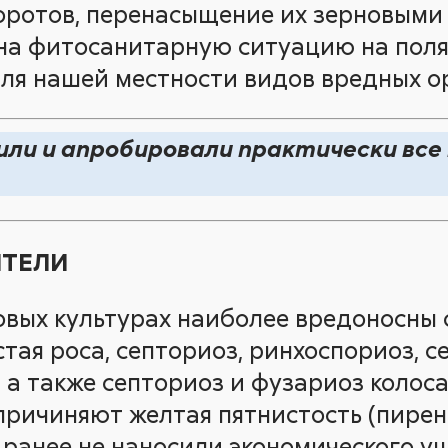
ротов, перенасыщение их зерновыми
на фитосанитарную ситуацию на полях
ля нашей местности видов вредных о
или и апробировали практически все
ИТЕЛИ
овых культурах наиболее вредоносны 
стая роса, септориоз, ринхоспориоз, с
 а также септориоз и фузариоз колоса
причиняют желтая пятнистость (пирен
 ранее не наносили экономического у