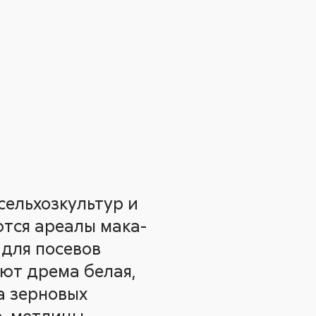
сельхозкультур и
ются ареалы мака-
 для посевов
яют дрема белая,
а зерновых
а, метлицы