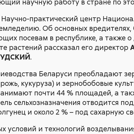
ющий научную работу в стране по эт
в Научно-практический центр Национ
земледелию. Об основных вредителях, 
ющих посевам в республике, а также о
те растений рассказал его директор
РУДСКИЙ
.
ниеводства Беларуси преобладают зе
 рожь, кукуруза) и зернобобовые культ
анимают почти 44 % площадей, а так
мель сельхозназначения отводится под 
лгунец и около 2 % – под сахарную св
х условий и технологий возделывания