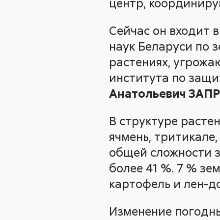
центр, координиру
Сейчас он входит 
наук Беларуси по 
растениях, угрожа
института по защи
Анатольевич ЗАП
В структуре расте
ячмень, тритикале,
общей сложности з
более 41 %. 7 % зе
картофель и лен-до
Изменение погодны