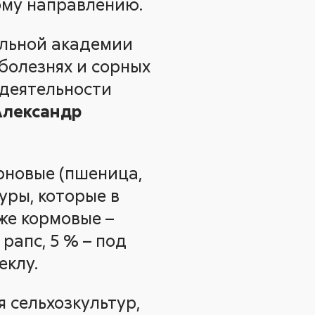
ому направлению.
альной академии
болезнях и сорных
 деятельности
Александр
рновые (пшеница,
уры, которые в
же кормовые –
рапс, 5 % – под
еклу.
 сельхозкультур,