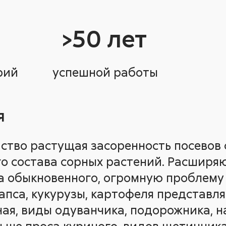
>50 лет
торий
успешной работы
Я
ство растущая засоренность посевов 
о состава сорных растений. Расширя
а обыкновенного, огромную проблему
апса, кукурузы, картофеля представл
ая, виды одуванчика, подорожника, н
льше проса куриного, видов щетинник