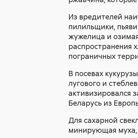
Из вредителей наи
пилильщики, пьявиц
жужелица и озимая
распространения х
пограничных терри
В посевах кукурузы
лугового и стеблев
активизировался 
Беларусь из Европ
Для сахарной свек
минирующая муха, 