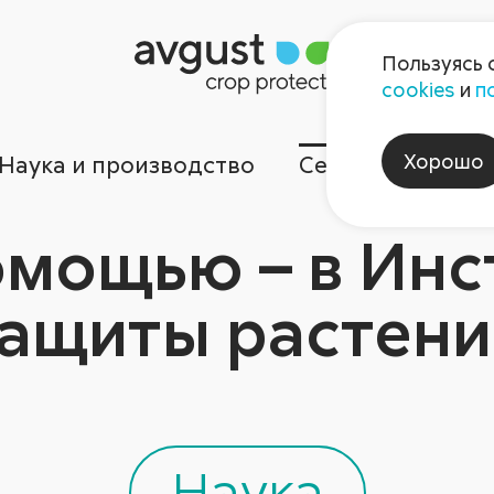
Пользуясь 
cookies
и
п
Хорошо
Наука и производство
Сервисы
Ком
омощью – в Инс
защиты растени
Наука