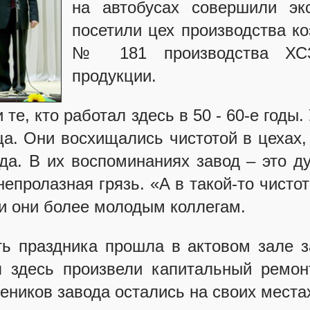
на автобусах совершили эк
посетили цех производства ко
№ 181 производства ХСЗ
продукции.
 те, кто работал здесь в 50 - 60-е год
а. Они восхищались чистотой в цехах,
да. В их воспоминаниях завод – это ду
непролазная грязь. «А в такой-то чисто
ли они более молодым коллегам.
ть праздника прошла в актовом зале з
 здесь произвели капитальный ремон
еников завода остались на своих места