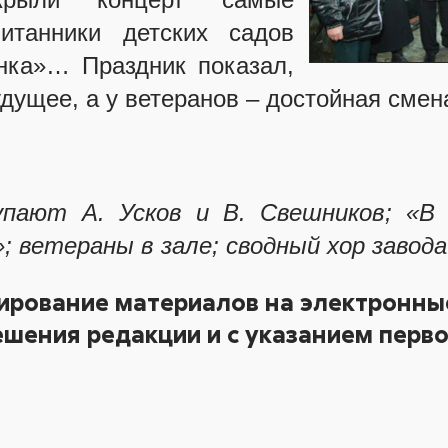
итанники детских садов
нка»… Праздник показал,
удущее, а у ветеранов – достойная смен
упают А. Усков и В. Свешников; «В
 ветераны в зале; сводный хор завода
ирование материалов на электронные
шения редакции и с указанием перво