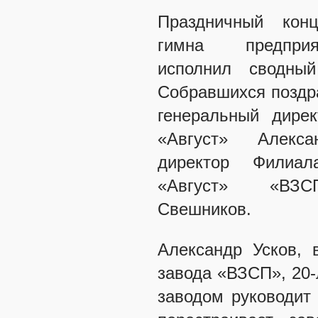
Праздничный кон
гимна предпри
исполнил сводный
Собравшихся поздр
генеральный дире
«Август» Алек
директор Фили
«Август» «ВЗ
Свешников.
Александр Усков, 
завода «ВЗСП», 20-
заводом руководит