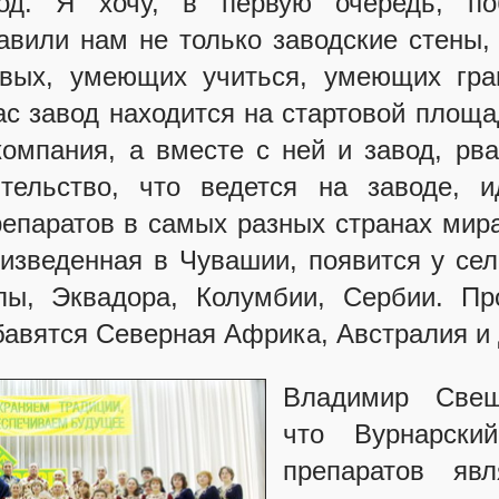
вод. Я хочу, в первую очередь, по
авили нам не только заводские стены,
вых, умеющих учиться, умеющих гра
ас завод находится на стартовой площад
омпания, а вместе с ней и завод, рв
тельство, что ведется на заводе, 
репаратов в самых разных странах ми
оизведенная в Чувашии, появится у се
лы, Эквадора, Колумбии, Сербии. П
бавятся Северная Африка, Австралия и
Владимир Свеш
что Вурнарски
препаратов яв