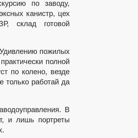
скурсию по заводу,
эксных канистр, цех
Р, склад готовой
ы. Удивлению пожилых
 практически полной
ст по колено, везде
те только работай да
аводоуправления. В
т, и лишь портреты
х.