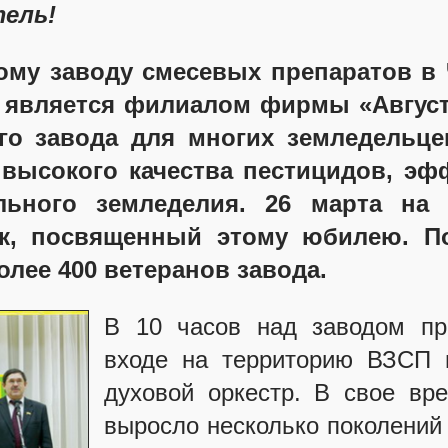
ель!
ому заводу смесевых препаратов в
 является филиалом фирмы «Август
ого завода для многих земледельц
высокого качества пестицидов, э
льного земледелия. 26 марта на 
к, посвященный этому юбилею. П
олее 400 ветеранов завода.
В 10 часов над заводом пр
входе на территорию ВЗСП 
духовой оркестр. В свое вр
выросло несколько поколений