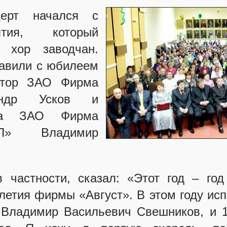
церт начался с
ятия, который
 хор заводчан.
авили с юбилеем
ктор ЗАО Фирма
сандр Усков и
ала ЗАО Фирма
СП» Владимир
в частности, сказал: «Этот год – год
летия фирмы «Август». В этом году испо
 Владимир Васильевич Свешников, и 15