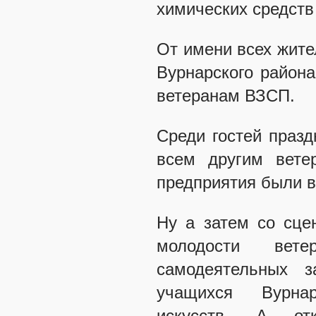
химических средств
От имени всех жите
Вурнарского район
ветеранам ВЗСП.
Среди гостей празд
всем другим вете
предприятия были в
Ну а затем со сце
молодости вет
самодеятельных з
учащихся Вурна
искусств. А от