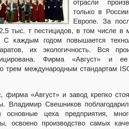
отрасли прои
только в России
Европе. За пос
,5 тыс. т пестицидов, в том числе в
. С каждым годом повышается технол
аратов, их экологичность. Вся про
фицирована. Фирма «Август» и 
о трем международным стандартам ISO
, фирма «Август» и завод крепко стоя
ы. Владимир Свешников поблагодарил
ы основные цеха предприятия, мног
ы, освоено производство самых кач