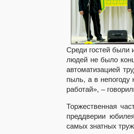
Среди гостей были и
людей не было конц
автоматизацией тру
пыль, а в непогоду 
работай», – говори
Торжественная час
преддверии юбилея
самых знатных труж