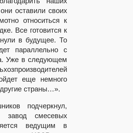
благодарить наших
 они оставили своих
мотно относиться к
ке. Все готовится к
анули в будущее. То
идет параллельно с
ра. Уже в следующем
льхозпроизводителей
ройдет еще немного
 другие страны…».
ников подчеркнул,
й завод смесевых
ляется ведущим в