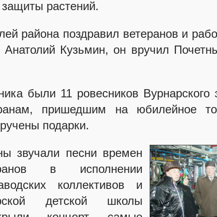
 защиты растений.
лей района поздравил ветеранов и рабо
а Анатолий Кузьмин, он вручил Почет
ника были 11 ровесников Вурнарского 
ранам, пришедшим на юбилейное то
ручены подарки.
ны звучали песни времен
еранов в исполнении
аводских коллективов и
рской детской школы
крыли концерт самые