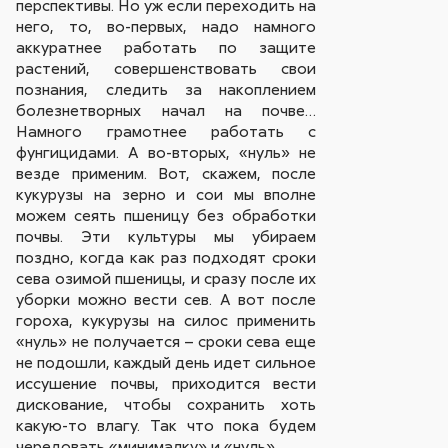
перспективы. Но уж если переходить на
него, то, во-первых, надо намного
аккуратнее работать по защите
растений, совершенствовать свои
познания, следить за накоплением
болезнетворных начал на почве…
Намного грамотнее работать с
фунгицидами. А во-вторых, «нуль» не
везде применим. Вот, скажем, после
кукурузы на зерно и сои мы вполне
можем сеять пшеницу без обработки
почвы. Эти культуры мы убираем
поздно, когда как раз подходят сроки
сева озимой пшеницы, и сразу после их
уборки можно вести сев. А вот после
гороха, кукурузы на силос применить
«нуль» не получается – сроки сева еще
не подошли, каждый день идет сильное
иссушение почвы, приходится вести
дискование, чтобы сохранить хоть
какую-то влагу. Так что пока будем
чередовать «минималку» и «нуль».