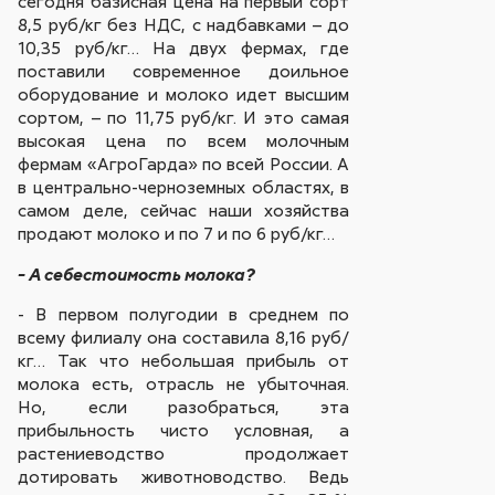
сегодня базисная цена на первый сорт
8,5 руб/кг без НДС, с надбавками – до
10,35 руб/кг… На двух фермах, где
поставили современное доильное
оборудование и молоко идет высшим
сортом, – по 11,75 руб/кг. И это самая
высокая цена по всем молочным
фермам «АгроГарда» по всей России. А
в центрально-черноземных областях, в
самом деле, сейчас наши хозяйства
продают молоко и по 7 и по 6 руб/кг…
- А себестоимость молока?
- В первом полугодии в среднем по
всему филиалу она составила 8,16 руб/
кг… Так что небольшая прибыль от
молока есть, отрасль не убыточная.
Но, если разобраться, эта
прибыльность чисто условная, а
растениеводство продолжает
дотировать животноводство. Ведь