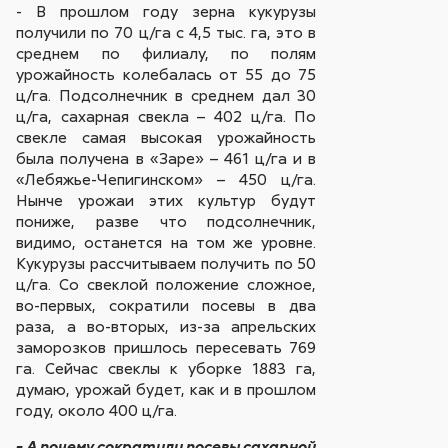
- В прошлом году зерна кукурузы
получили по 70 ц/га с 4,5 тыс. га, это в
среднем по филиалу, по полям
урожайность колебалась от 55 до 75
ц/га. Подсолнечник в среднем дал 30
ц/га, сахарная свекла – 402 ц/га. По
свекле самая высокая урожайность
была получена в «Заре» – 461 ц/га и в
«Лебяжье-Чепигинском» – 450 ц/га.
Нынче урожаи этих культур будут
пониже, разве что подсолнечник,
видимо, останется на том же уровне.
Кукурузы рассчитываем получить по 50
ц/га. Со свеклой положение сложное,
во-первых, сократили посевы в два
раза, а во-вторых, из-за апрельских
заморозков пришлось пересевать 769
га. Сейчас свеклы к уборке 1883 га,
думаю, урожай будет, как и в прошлом
году, около 400 ц/га.
- А почему сократили посевы сахарной