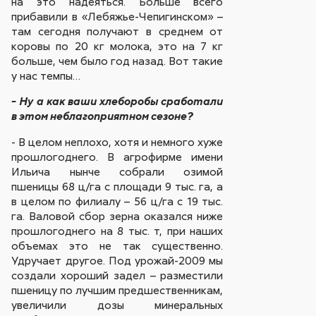
на это надеяться. Больше всего
прибавили в «Лебяжье-Чепигинском» –
там сегодня получают в среднем от
коровы по 20 кг молока, это на 7 кг
больше, чем было год назад. Вот такие
у нас темпы…
- Ну а как ваши хлеборобы сработали
в этом неблагоприятном сезоне?
- В целом неплохо, хотя и немного хуже
прошлогоднего. В агрофирме имени
Ильича нынче собрали озимой
пшеницы 68 ц/га с площади 9 тыс. га, а
в целом по филиалу – 56 ц/га с 19 тыс.
га. Валовой сбор зерна оказался ниже
прошлогоднего на 8 тыс. т, при наших
объемах это не так существенно.
Удручает другое. Под урожай-2009 мы
создали хороший задел – разместили
пшеницу по лучшим предшественникам,
увеличили дозы минеральных