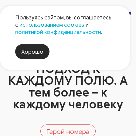
Пользуясь сайтом, вы соглашаетесь
с
использованием cookies
и
Валерий Олечкин: У
политикой конфиденциальности
.
НАС
Хорошо
ПЕРСОНАЛЬНЫЙ
ПОДХОД К
КАЖДОМУ ПОЛЮ. А
тем более – к
каждому человеку
Герой номера