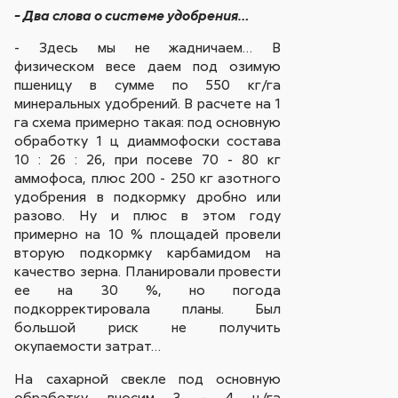
- Два слова о системе удобрения…
- Здесь мы не жадничаем… В
физическом весе даем под озимую
пшеницу в сумме по 550 кг/га
минеральных удобрений. В расчете на 1
га схема примерно такая: под основную
обработку 1 ц диаммофоски состава
10 : 26 : 26, при посеве 70 - 80 кг
аммофоса, плюс 200 - 250 кг азотного
удобрения в подкормку дробно или
разово. Ну и плюс в этом году
примерно на 10 % площадей провели
вторую подкормку карбамидом на
качество зерна. Планировали провести
ее на 30 %, но погода
подкорректировала планы. Был
большой риск не получить
окупаемости затрат…
На сахарной свекле под основную
обработку вносим 3 - 4 ц/га