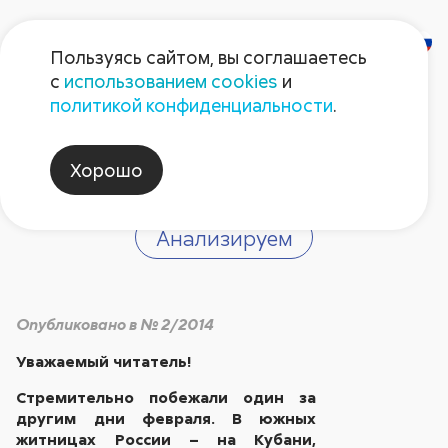
Пользуясь сайтом, вы соглашаетесь
с
использованием cookies
и
Удачи вам на
политикой конфиденциальности
.
весеннем поле!
Хорошо
Анализируем
Опубликовано в № 2/2014
Уважаемый читатель!
Стремительно побежали один за
другим дни февраля. В южных
житницах России – на Кубани,