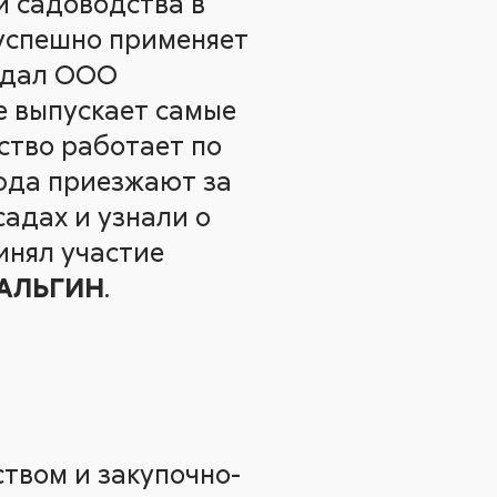
й садоводства в
 успешно применяет
оздал ООО
е выпускает самые
ство работает по
сюда приезжают за
адах и узнали о
инял участие
МАЛЬГИН
.
ством и закупочно-