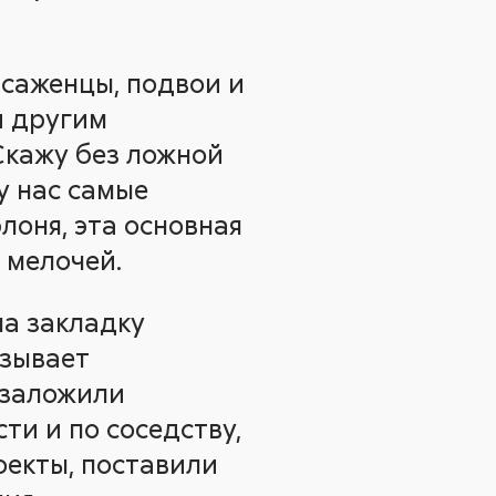
 саженцы, подвои и
и другим
 Скажу без ложной
у нас самые
лоня, эта основная
 мелочей.
на закладку
азывает
 заложили
ти и по соседству,
оекты, поставили