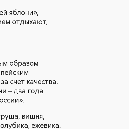
ей яблони»,
ием отдыхают,
ным образом
опейским
а счет качества.
чи – два года
оссии».
руша, вишня,
голубика, ежевика.