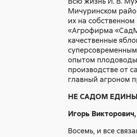
Всю жизнь И. В. М
Мичуринском район
их на собственном
«Агрофирма «СадМа
качественные ябло
суперсовременным 
опытом плодоводы 
производстве от с
главный агроном 
НЕ САДОМ ЕДИН
Игорь Викторович,
Восемь, и все связ