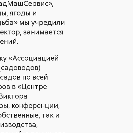
СадМашСервис»,
ы, ягоды и
дьба» мы учредили
ректор, занимается
ений.
ожу «Ассоциацией
(садоводов)
садов по всей
ров в «Центре
 Виктора
ры, конференции,
обственные, так и
изводства,