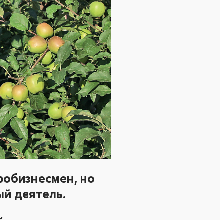
робизнесмен, но
й деятель.