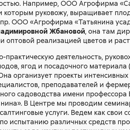
ностью. Например, ООО Агрофирма «
 и которым руковожу, выращивает плод
 пр. ООО «Агрофирма «Татьянина уса
ладимировной Жбановой
, она там ди
и оптовой реализацией цветов и раст
но-практическую деятельность, руков
одов, ягод и посадочного материала 
Она организует проекты интенсивных 
пециалистов, преподавателей и ферме
ного садоводства имени профессора
нина». В Центре мы проводим семина
алтинговые услуги. Ведем как свои с
по испытанию различных средств про