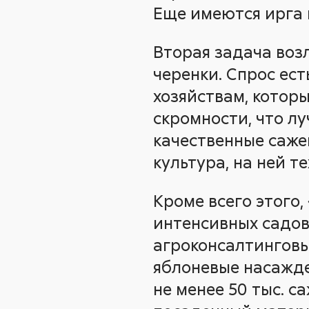
Еще имеются ирга 
Вторая задача воз
черенки. Спрос ес
хозяйствам, которы
скромности, что лу
качественные сажен
культура, на ней 
Кроме всего этого
интенсивных садов
агроконсалтинговы
яблоневые насажде
не менее 50 тыс. с