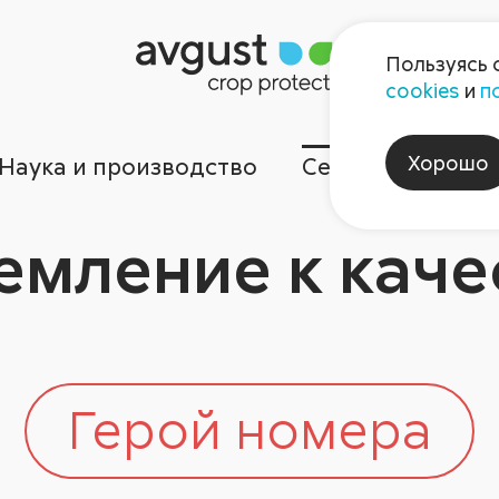
Пользуясь 
cookies
и
п
Хорошо
Наука и производство
Сервисы
Ком
емление к каче
Герой номера