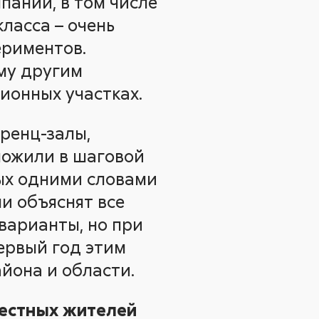
паний, в том числе
ласса – очень
ериментов.
му другим
ионных участках.
ренц-залы,
ложили в шаговой
рых одними словами
ми объяснят все
варианты, но при
первый год этим
йона и области.
местных жителей