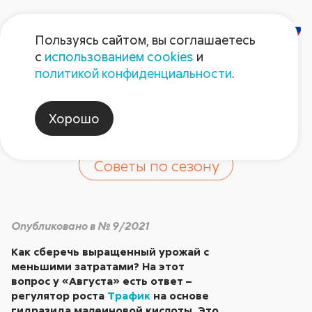
Пользуясь сайтом, вы соглашаетесь
с
использованием cookies
и
Сохраним урожай
политикой конфиденциальности
.
картофеля!
Хорошо
Советы по сезону
Опубликовано в № 9/2021
Как сберечь выращенный урожай с
меньшими затратами? На этот
вопрос у «Августа» есть ответ –
регулятор роста
Трафик
на основе
гидразида малеиновой кислоты. Это