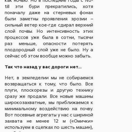
как ночью. Но в последние годы с No-
till эти бури прекратились, хотя
поначалу даже на стерневых фонах
были заметны проявления эрозии –
сильный ветер кое-где сдирал верхний
слой почвы. Но интенсивность этих
процессов уже была в сотни, тысячи
раз меньше, опасности потерять
плодородный слой уже не было. Ну а
сейчас об этом вообще можно забыть.
Так что назад у вас дороги нет…
Нет, в земледелии мы не собираемся
возвращаться к тому, что было. Все
плуги, плоскорезы и другую технику
сразу же продали. Все новые машины
широкозахватные, мы приближаемся к
минимальному воздействию на почву.
Вот посевные агрегаты у нас с шириной
захвата не менее 12 м («Омички»
используем в сцепках по шесть машин),