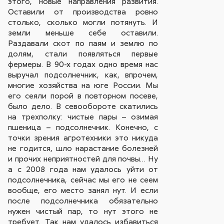
этого, новые направления развития.
Оставили от производства ровно
столько, сколько могли потянуть. И
земли меньше себе оставили.
Раздавали скот по паям и землю по
долям, стали появляться первые
фермеры. В 90-х годах одно время нас
выручал подсолнечник, как, впрочем,
многие хозяйства на юге России. Мы
его сеяли порой в повторном посеве,
было дело. В севообороте скатились
на трехполку: чистые пары – озимая
пшеница – подсолнечник. Конечно, с
точки зрения агротехники это никуда
не годится, шло нарастание болезней
и прочих неприятностей для почвы… Ну
а с 2008 года нам удалось уйти от
подсолнечника, сейчас мы его не сеем
вообще, его место занял нут. И если
после подсолнечника обязательно
нужен чистый пар, то нут этого не
требует. Так нам удалось избавиться