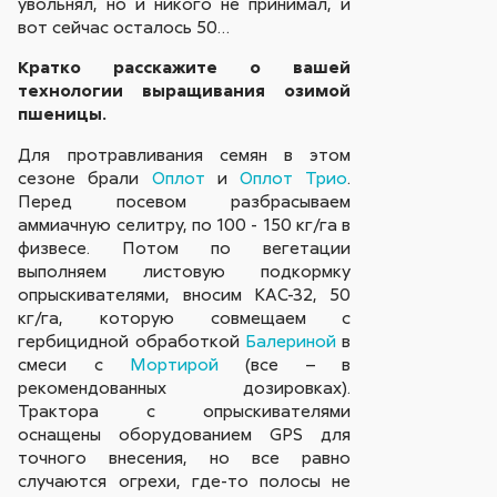
увольнял, но и никого не принимал, и
вот сейчас осталось 50…
Кратко расскажите о вашей
технологии выращивания озимой
пшеницы.
Для протравливания семян в этом
сезоне брали
Оплот
и
Оплот Трио
.
Перед посевом разбрасываем
аммиачную селитру, по 100 - 150 кг/га в
физвесе. Потом по вегетации
выполняем листовую подкормку
опрыскивателями, вносим КАС-32, 50
кг/га, которую совмещаем с
гербицидной обработкой
Балериной
в
смеси с
Мортирой
(все – в
рекомендованных дозировках).
Трактора с опрыскивателями
оснащены оборудованием GPS для
точного внесения, но все равно
случаются огрехи, где-то полосы не