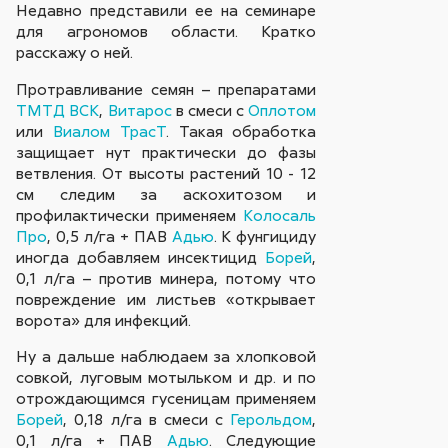
Недавно представили ее на семинаре
для агрономов области. Кратко
расскажу о ней.
Протравливание семян – препаратами
ТМТД ВСК
,
Витарос
в смеси с
Оплотом
или
Виалом ТрасТ
. Такая обработка
защищает нут практически до фазы
ветвления. От высоты растений 10 - 12
см следим за аскохитозом и
профилактически применяем
Колосаль
Про
, 0,5 л/га + ПАВ
Адью
. К фунгициду
иногда добавляем инсектицид
Борей
,
0,1 л/га – против минера, потому что
повреждение им листьев «открывает
ворота» для инфекций.
Ну а дальше наблюдаем за хлопковой
совкой, луговым мотыльком и др. и по
отрождающимся гусеницам применяем
Борей
, 0,18 л/га в смеси с
Герольдом
,
0,1 л/га + ПАВ
Адью
. Следующие