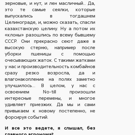
зерновые, и нут, и лен масличный... Да,
это те самые сеялки, которые
выпускались в тогдашнем
Целинограде, и, можно сказать, спасли
казахстанскую целину. Ну а потом их
«клоны» разошлись по всему бывшему
СССР. Они прекрасно сеют даже в
высокую стерню, например после
уборки пшеницы с помощью
очесывающих жаток. С такими жатками
у нас и производительность комбайнов
сразу резко возросла, да и
влагонакопление на полях заметно
улучшилось… В целом, у нас с
освоением No-till произошли
интересные перемены, и многое
удивляет приезжих. Да мы и сами
привыкаем к новому постепенно, не
форсируя событий.
И все это ведете, я слышал, без
главного агронома?