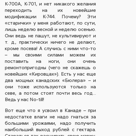
К-700А, К-701, и нет никакого желания
переходить на их новейшие
модификации К-744. Почему? Эти
«старички» у меня работают, по сути,
лишь неделю весной и неделю осенью.
Они ведь не пашут, не культивируют и
т. д., практически ничего не делают,
кроме посева! А случись с ними что-то
– мы своими силами можем их
поставить на ноги, они очень
ремонтопригодны (чего не скажешь о
новейших «Кировцах»). Есть у нас еще
два мощных канадских «Бюлера» – и
они тоже используются только на
севе, а потом стоят почти весь год…
Ведь у нас No-till!
Вот еще что я усвоил в Канаде – при
недостатке влаги не надо гнаться за
большими урожаями, надо получить
наибольший выход рублей с гектара.
Стараться так расширить свою маржу,