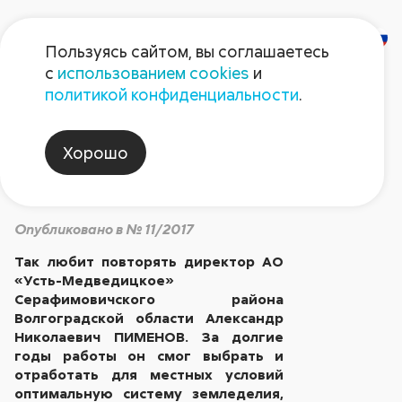
Пользуясь сайтом, вы соглашаетесь
с
использованием cookies
и
Шаблон в
политикой конфиденциальности
.
земледелии
Хорошо
недопустим!
Опубликовано в № 11/2017
Так любит повторять директор АО
«Усть-Медведицкое»
Серафимовичского района
Волгоградской области Александр
Николаевич ПИМЕНОВ. За долгие
годы работы он смог выбрать и
отработать для местных условий
оптимальную систему земледелия,