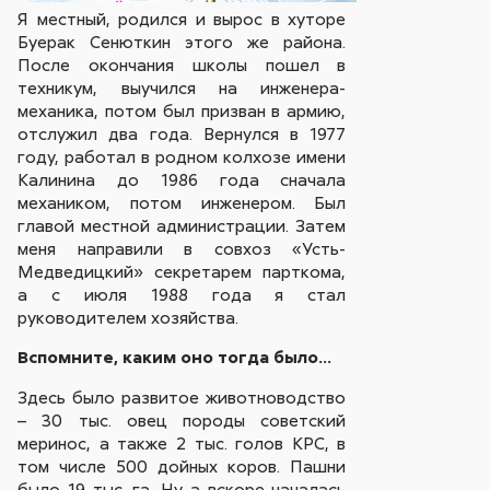
Я местный, родился и вырос в хуторе
Буерак Сенюткин этого же района.
После окончания школы пошел в
техникум, выучился на инженера-
механика, потом был призван в армию,
отслужил два года. Вернулся в 1977
году, работал в родном колхозе имени
Калинина до 1986 года сначала
механиком, потом инженером. Был
главой местной администрации. Затем
меня направили в совхоз «Усть-
Медведицкий» секретарем парткома,
а с июля 1988 года я стал
руководителем хозяйства.
Вспомните, каким оно тогда было…
Здесь было развитое животноводство
– 30 тыс. овец породы советский
меринос, а также 2 тыс. голов КРС, в
том числе 500 дойных коров. Пашни
было 19 тыс. га. Ну а вскоре началась