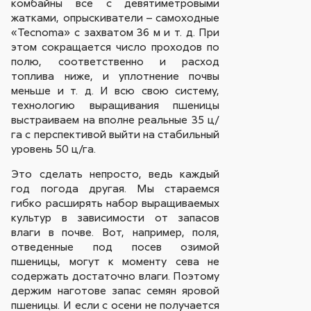
комбайны все с девятиметровыми
жатками, опрыскиватели – самоходные
«Tecnoma» с захватом 36 м и т. д. При
этом сокращается число проходов по
полю, соответственно и расход
топлива ниже, и уплотнение почвы
меньше и т. д. И всю свою систему,
технологию выращивания пшеницы
выстраиваем на вполне реальные 35 ц/
га с перспективой выйти на стабильный
уровень 50 ц/га.
Это сделать непросто, ведь каждый
год погода другая. Мы стараемся
гибко расширять набор выращиваемых
культур в зависимости от запасов
влаги в почве. Вот, например, поля,
отведенные под посев озимой
пшеницы, могут к моменту сева не
содержать достаточно влаги. Поэтому
держим наготове запас семян яровой
пшеницы. И если с осени не получается