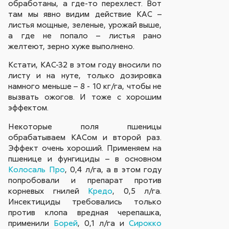
обработаны, а где-то перехлест. Вот
там мы явно видим действие КАС –
листья мощные, зеленые, урожай выше,
а где не попало – листья рано
желтеют, зерно хуже выполнено.
Кстати, КАС-32 в этом году вносили по
листу и на нуте, только дозировка
намного меньше – 8 - 10 кг/га, чтобы не
вызвать ожогов. И тоже с хорошим
эффектом.
Некоторые поля пшеницы
обрабатываем КАСом и второй раз.
Эффект очень хороший. Применяем на
пшенице и фунгициды – в основном
Колосаль Про
, 0,4 л/га, а в этом году
попробовали и препарат против
корневых гнилей
Кредо
, 0,5 л/га.
Инсектициды требовались только
против клопа вредная черепашка,
применили
Борей
, 0,1 л/га и
Сирокко