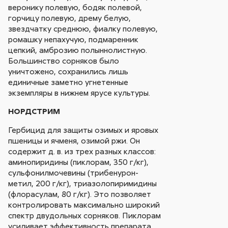
веронику полевую, бодяк полевой,
горчицу полевую, дрему белую,
звездчатку среднюю, фиалку полевую,
ромашку непахучую, подмаренник
цепкий, амброзию полыннолистную.
Большинство сорняков было
уничтожено, сохранились лишь
единичные заметно угнетенные
экземпляры в нижнем ярусе культуры.
НОРДСТРИМ
Гербицид для защиты озимых и яровых
пшеницы и ячменя, озимой ржи. Он
содержит д. в. из трех разных классов:
аминопиридины (пиклорам, 350 г/кг),
сульфонилмочевины (трибенурон-
метил, 200 г/кг), триазолопиримидины
(флорасулам, 80 г/кг). Это позволяет
контролировать максимально широкий
спектр двудольных сорняков. Пиклорам
усиливает эффективность препарата