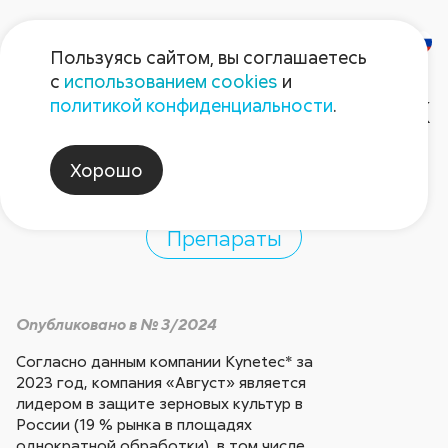
Пользуясь сайтом, вы соглашаетесь
с
использованием cookies
и
Раз, два, три – сорняк
политикой конфиденциальности
.
сгори!
Хорошо
Препараты
Опубликовано в № 3/2024
Согласно данным компании Kynetec* за
2023 год, компания «Август» является
лидером в защите зерновых культур в
России (19 % рынка в площадях
однократной обработки), в том числе