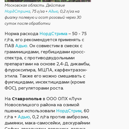
Московская область. Действие
НордСтрима
, 75 г/га +
Адью
, 0,2 л/га на
фиалку полевую и осот розовый через 30
суток после обработки
Норма расхода
НордСтрима
– 50 - 75
г/га, его рекомендуется применять с
ПАВ
Адью
. Он совместим в смесях с
граминицидами, гербицидами кросс-
спектра, с противодвудольными
препаратами на основе 2,4-Д, дикамбы,
флуроксипира, МЦПА, карфентразон-
этила. Также его можно смешивать с
фунгицидами, инсектицидами (кроме
ФОС), регуляторами роста.
На
Ставрополье
в ООО ОПХ «Луч»
Новоселицкого района на озимой
пшенице использовали
НордСтрим
, 60
г/га +
Адью
, 0,2 л/га против амброзии,
дымянки, мака-самосейки, дескурайнии
Софии, звездчатки, вероники, латука,