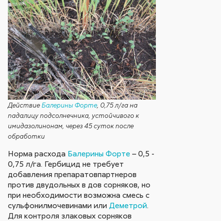
Действие
Балерины Форте
, 0,75 л/га на
падалицу подсолнечника, устойчивого к
имидазолинонам, через 45 суток после
обработки
Норма расхода
Балерины Форте
– 0,5 -
0,75 л/га. Гербицид не требует
добавления препаратовпартнеров
против двудольных в дов сорняков, но
при необходимости возможна смесь с
сульфонилмочевинами или
Деметрой
.
Для контроля злаковых сорняков