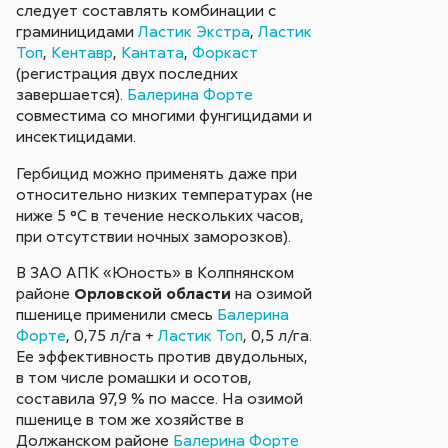
следует составлять комбинации с
граминицидами
Ластик Экстра
,
Ластик
Топ
,
Кентавр
,
Кантата
,
Форкаст
(регистрация двух последних
завершается).
Балерина Форте
совместима со многими фунгицидами и
инсектицидами.
Гербицид можно применять даже при
относительно низких температурах (не
ниже 5 °С в течение нескольких часов,
при отсутствии ночных заморозков).
В ЗАО АПК «Юность» в Колпнянском
районе
Орловской области
на озимой
пшенице применили смесь
Балерина
Форте
, 0,75 л/га +
Ластик Топ
, 0,5 л/га.
Ее эффективность против двудольных,
в том числе ромашки и осотов,
составила 97,9 % по массе. На озимой
пшенице в том же хозяйстве в
Должанском районе
Балерина Форте