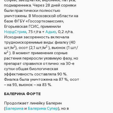
подмаренника. Через 28 дней сорняки
были практически полностью
уничтожены. В Московской области на
базе ФГБУ «Госсорткомиссия»,
Егорьевская ГСИС, применили
НордСтрим
, 75 г/га +
Адью
, 0,2 л/га.
Исходная засоренность включала
трудноискоренимые виды: фиалку (40
2
2
шт/м
), осот (2,1 шт/м
), вьюнок (1 шт/
2
м
). В момент применения сорные
растения переросли уязвимую фазу, но
препарат справился отлично: на 30-е
сутки общая биологическая
эффективность составляла 90 %.
Фиалка была уничтожена на 87 %, осот
– на 93, вьюнок – на 83 %.
БАЛЕРИНА ФОРТЕ
Продолжает линейку Балерин
(
Балерина
и
Балерина Супер
), но в