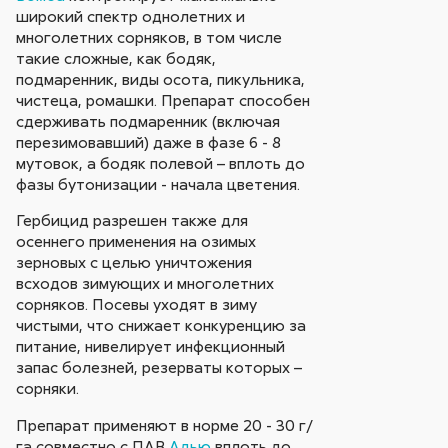
широкий спектр однолетних и
многолетних сорняков, в том числе
такие сложные, как бодяк,
подмаренник, виды осота, пикульника,
чистеца, ромашки. Препарат способен
сдерживать подмаренник (включая
перезимовавший) даже в фазе 6 - 8
мутовок, а бодяк полевой – вплоть до
фазы бутонизации - начала цветения.
Гербицид разрешен также для
осеннего применения на озимых
зерновых с целью уничтожения
всходов зимующих и многолетних
сорняков. Посевы уходят в зиму
чистыми, что снижает конкуренцию за
питание, нивелирует инфекционный
запас болезней, резерваты которых –
сорняки.
Препарат применяют в норме 20 - 30 г/
га совместно с ПАВ
Адью
вплоть до