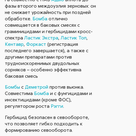
фазы второго междоузлия зерновых: он
не снижает урожайность при поздней
обработке.
Бомба
отлично
совмещается в баковых смесях с
граминицидами и гербицидами кросс-
спектра
Ластик Экстра
,
Ластик Топ
,
Кентавр
,
Форкаст
(регистрация
последнего завершается), а также с
другими препаратами против
трудноискоренимых двудольных
сорняков – особенно эффективна
баковая смесь
Бомбы
с
Деметрой
против вьюнка.
Совместима
Бомба
и с фунгицидами и
инсектицидами (кроме ФОС),
регулятором роста
Рэгги
.
Гербицид безопасен в севообороте,
что позволяет гибко подходить к
формированию севооборота.