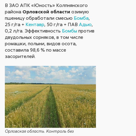
В ЗАО АПК «Юность» Колпнянского
района
Орловской области
озимую
пшеницу обработали смесью
Бомба
,
25 г/га +
Кентавр
, 50 г/га + ПАВ
Адью
,
0,2 л/га. Эффективность
Бомбы
против
двудольных сорняков, в том числе
ромашки, полыни, видов осота,
составила 98,6 % по массе
засорителей.
Орловская область. Контроль без