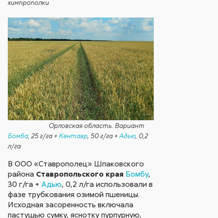
химпрополки
Орловская область. Вариант
Бомба
, 25 г/га +
Кентавр
, 50 г/га +
Адью
, 0,2
л/га
В ООО «Ставрополец» Шпаковского
района
Ставропольского края
Бомбу
,
30 г/га +
Адью
, 0,2 л/га использовали в
фазе трубкования озимой пшеницы.
Исходная засоренность включала
пастушью сумку, яснотку пурпурную,