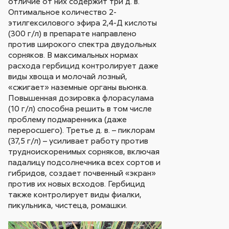
отличие от них содержит три д. в.
Оптимальное количество 2-
этилгексилового эфира 2,4-Д кислоты
(300 г/л) в препарате направлено
против широкого спектра двудольных
сорняков. В максимальных нормах
расхода гербицид контролирует даже
виды хвоща и молочай лозный,
«сжигает» наземные органы вьюнка.
Повышенная дозировка флорасулама
(10 г/л) способна решить в том числе
проблему подмаренника (даже
переросшего). Третье д. в. – пиклорам
(37,5 г/л) – усиливает работу против
трудноискоренимых сорняков, включая
падалицу подсолнечника всех сортов и
гибридов, создает почвенный «экран»
против их новых всходов. Гербицид
также контролирует виды фиалки,
пикульника, чистеца, ромашки.