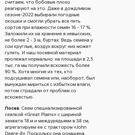
считаем, что бобовые плохо
реагируют на это. Даже в дождливом
сезоне-2022 выбирали погодные
окошки и смогли убрать все пять
сортов при влажности семян 16 - 17 %.
Заложили их на хранение в невысоких,
не более 2 - 3 м, буртах. Ведь семена у
сои круглые, воздух вокруг них может
гулять. И наш посевной материал
пролежал нормально: на площади в 2,5
тыс. га мы получили всхожесть более
90 %. Хотя многие из тех, кто
подсушивал семена или, наоборот, был
вынужден мириться с избытком влаги,
потом страдали от проблем со
всхожестью.
Посев
. Сеем специализированной
сеялкой «Great Plains» с шириной
захвата 18 м и междурядьями в 38 см,
агрегатируем ее с трактором «John
Deere-8». Поскольку она оснащена