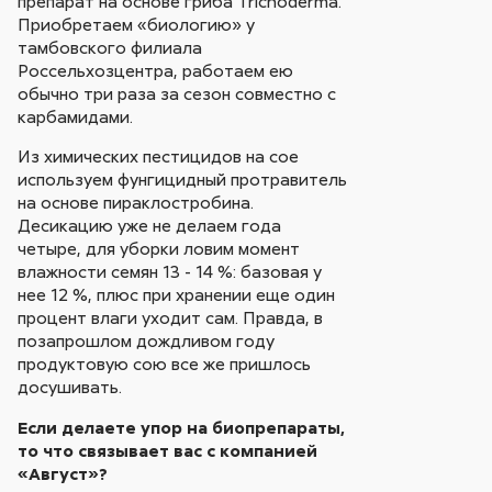
препарат на основе гриба Trichoderma.
Приобретаем «биологию» у
тамбовского филиала
Россельхозцентра, работаем ею
обычно три раза за сезон совместно с
карбамидами.
Из химических пестицидов на сое
используем фунгицидный протравитель
на основе пираклостробина.
Десикацию уже не делаем года
четыре, для уборки ловим момент
влажности семян 13 - 14 %: базовая у
нее 12 %, плюс при хранении еще один
процент влаги уходит сам. Правда, в
позапрошлом дождливом году
продуктовую сою все же пришлось
досушивать.
Если делаете упор на биопрепараты,
то что связывает вас с компанией
«Август»?