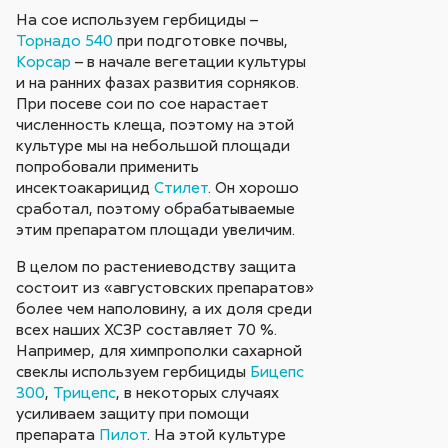
На сое используем гербициды –
Торнадо 540
при подготовке почвы,
Корсар
– в начале вегетации культуры
и на ранних фазах развития сорняков.
При посеве сои по сое нарастает
численность клеща, поэтому на этой
культуре мы на небольшой площади
попробовали применить
инсектоакарицид
Стилет
. Он хорошо
сработал, поэтому обрабатываемые
этим препаратом площади увеличим.
В целом по растениеводству защита
состоит из «августовских препаратов»
более чем наполовину, а их доля среди
всех наших ХСЗР составляет 70 %.
Например, для химпрополки сахарной
свеклы используем гербициды
Бицепс
300
,
Трицепс
, в некоторых случаях
усиливаем защиту при помощи
препарата
Пилот
. На этой культуре