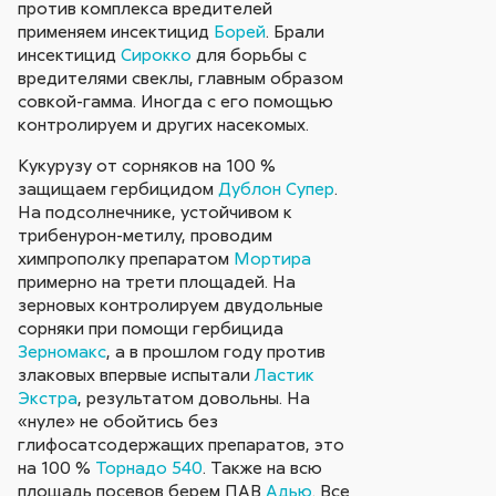
против комплекса вредителей
применяем инсектицид
Борей
. Брали
инсектицид
Сирокко
для борьбы с
вредителями свеклы, главным образом
совкой-гамма. Иногда с его помощью
контролируем и других насекомых.
Кукурузу от сорняков на 100 %
защищаем гербицидом
Дублон Супер
.
На подсолнечнике, устойчивом к
трибенурон-метилу, проводим
химпрополку препаратом
Мортира
примерно на трети площадей. На
зерновых контролируем двудольные
сорняки при помощи гербицида
Зерномакс
, а в прошлом году против
злаковых впервые испытали
Ластик
Экстра
, результатом довольны. На
«нуле» не обойтись без
глифосатсодержащих препаратов, это
на 100 %
Торнадо 540
. Также на всю
площадь посевов берем ПАВ
Адью
. Все