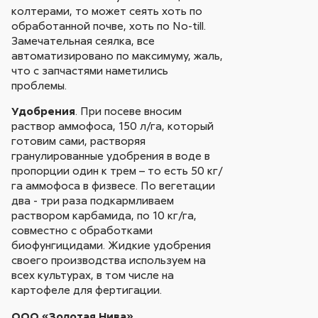
колтерами, то может сеять хоть по
обработанной почве, хоть по No-till.
Замечательная сеялка, все
автоматизировано по максимуму, жаль,
что с запчастями наметились
проблемы.
Удобрения
. При посеве вносим
раствор аммофоса, 150 л/га, который
готовим сами, растворяя
гранулированные удобрения в воде в
пропорции один к трем – то есть 50 кг/
га аммофоса в физвесе. По вегетации
два - три раза подкармливаем
раствором карбамида, по 10 кг/га,
совместно с обработками
биофунгицидами. Жидкие удобрения
своего производства используем на
всех культурах, в том числе на
картофеле для фертигации.
ООО «Золотая Нива»