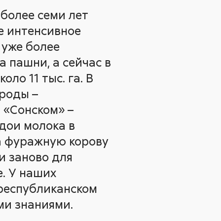
более семи лет
е интенсивное
 уже более
га пашни, а сейчас в
ло 11 тыс. га. В
роды –
 «Сонском» –
адои молока в
на фуражную корову
и заново для
. У наших
 республиканском
ми знаниями.