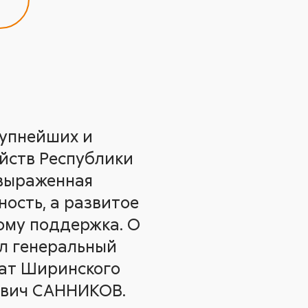
рупнейших и
йств Республики
 выраженная
ость, а развитое
ому поддержка. О
ал генеральный
тат Ширинского
евич САННИКОВ.