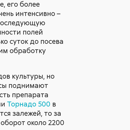
е, его более
чень интенсивно –
д последующую
нности полей
ко суток до посева
дим обработку
ов культуры, но
ксы поднимают
ость препарата
ли
Торнадо 500
в
тся залежей, то за
 оборот около 2200