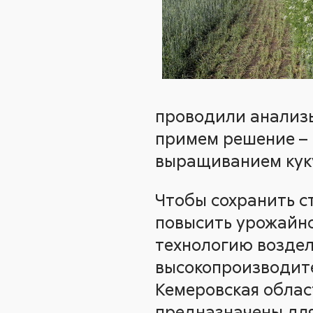
проводили анализы
примем решение – н
выращиванием куку
Чтобы сохранить ст
повысить урожайно
технологию воздел
высокопроизводите
Кемеровская облас
предназначены для