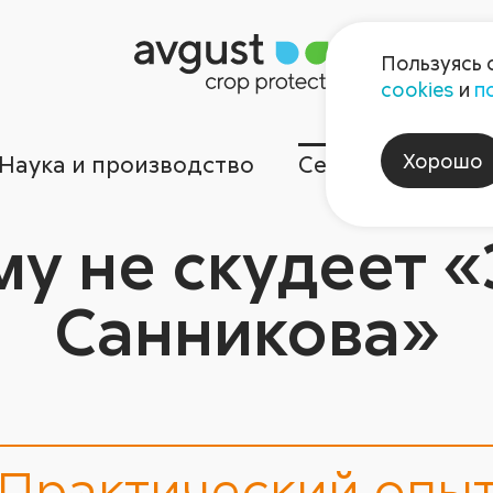
Пользуясь 
cookies
и
п
Хорошо
Наука и производство
Сервисы
Ком
у не скудеет 
Санникова»
Практический опы