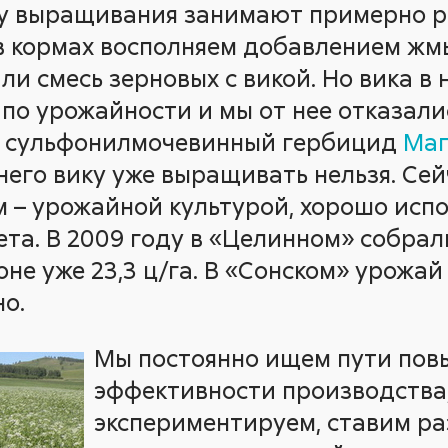
му выращивания занимают примерно р
в кормах восполняем добавлением жмы
ли смесь зерновых с викой. Но вика в
по урожайности и мы от нее отказалис
 сульфонилмочевинный гербицид
Маг
 него вику уже выращивать нельзя. С
 – урожайной культурой, хорошо исп
та. В 2009 году в «Целинном» собрали 
не уже 23,3 ц/га. В «Сонском» урожай м
но.
Мы постоянно ищем пути по
эффективности производства
экспериментируем, ставим ра