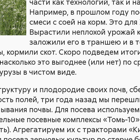
части как технологий, так и н
Например, в прошлом году по
смеси с соей на корм. Это для
Вырастили неплохой урожай 
заложили его в траншею и в 
, кормили скот. Скоро подведем итог
асколько это выгоднее (или нет) по 
рузы в чистом виде.
руктуру и плодородие своих почв, сбе
сть полей, три года назад мы переш
ывания почвы. Для посева используе
льные посевные комплексы «Томь-10»
ть). Агрегатируем их с тракторами «К
 посева зерновых культур по стерне б