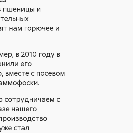
в пшеницы и
ительных
ят нам горючее и
ер, в 2010 году в
енили его
, вместе с посевом
 аммофоски.
о сотрудничаем с
азе нашего
 производство
 уже стал