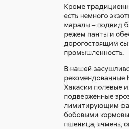
Кроме традиционно
есть немного экзо
маралы – подвид б
режем панты и обе
дорогостоящим сы
промышленность.
В нашей засушливо
рекомендованные 
Хакасии полевые и
подверженные эроз
лимитирующим факт
бобовыми кормовым
пшеница, ячмень, о