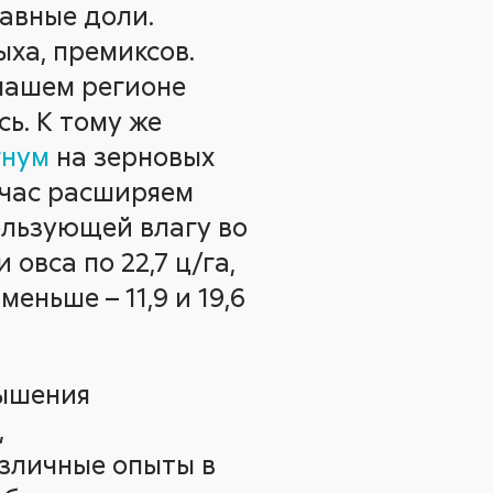
авные доли.
ха, премиксов.
 нашем регионе
ь. К тому же
нум
на зерновых
ейчас расширяем
ользующей влагу во
овса по 22,7 ц/га,
еньше – 11,9 и 19,6
вышения
,
зличные опыты в