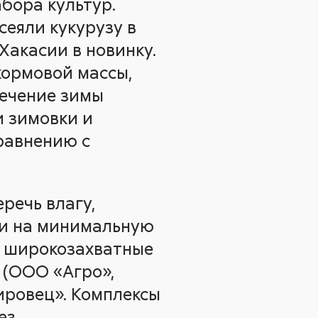
абора культур.
сеяли кукурузу в
 Хакасии в новинку.
кормовой массы,
течение зимы
и зимовки и
сравнению с
речь влагу,
ли на минимальную
м широкозахватные
 (ООО «Агро»,
ировец». Комплексы
ез