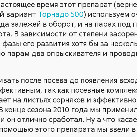
настоящее время этот препарат (верне
й вариант
Торнадо 500
) используем о
ода залежей в оборот, и на парах по
ота. В зависимости от степени засоре
фазы его развития хотя бы за несколь
по парам два опрыскивателя и прово
вать после посева до появления всход
ффективным, так как посевные компле
ает на листьях сорняков и эффективн
 В конце сезона 2010 года мы примени
 и он отлично сработал. Ну а что касае
с помощью этого препарата мы ввели в