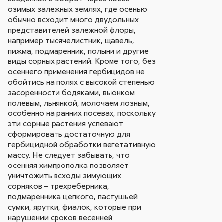
озимых залежных землях, где осенью
обычно всходит много двудольных
представителей залежной флоры,
например тысячелистник, щавель,
пижма, подмаренник, полыни и другие
виды сорных растений. Кроме того, без
осеннего применения гербицидов не
обойтись на полях с высокой степенью
засоренности бодяками, вьюнком
полевым, льнянкой, молочаем лозным,
особенно на ранних посевах, поскольку
эти сорные растения успевают
сформировать достаточную для
гербицидной обработки вегетативную
массу. Не следует забывать, что
осенняя химпрополка позволяет
уничтожить всходы зимующих
сорняков – трехреберника,
подмаренника цепкого, пастушьей
сумки, ярутки, фиалок, которые при
нарушении сроков весенней