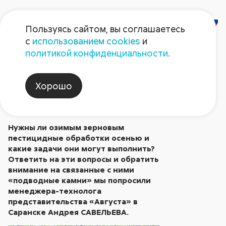
Пользуясь сайтом, вы соглашаетесь
с
использованием cookies
и
Осенняя защита
политикой конфиденциальности
.
зерновых
Хорошо
Опубликовано в № 9/2021
Нужны ли озимым зерновым
пестицидные обработки осенью и
какие задачи они могут выполнить?
Ответить на эти вопросы и обратить
внимание на связанные с ними
«подводные камни» мы попросили
м
енеджера
-технолога
представительства «Августа» в
Саранске Андрея САВЕЛЬЕВА.