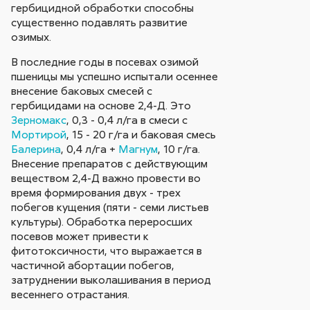
гербицидной обработки способны
существенно подавлять развитие
озимых.
В последние годы в посевах озимой
пшеницы мы успешно испытали осеннее
внесение баковых смесей с
гербицидами на основе 2,4-Д. Это
Зерномакс
, 0,3 - 0,4 л/га в смеси с
Мортирой
, 15 - 20 г/га и баковая смесь
Балерина
, 0,4 л/га +
Магнум
, 10 г/га.
Внесение препаратов с действующим
веществом 2,4-Д важно провести во
время формирования двух - трех
побегов кущения (пяти - семи листьев
культуры). Обработка переросших
посевов может привести к
фитотоксичности, что выражается в
частичной абортации побегов,
затруднении выколашивания в период
весеннего отрастания.