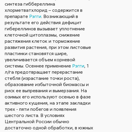
синтеза гиббереллина
хлорметватхлорид – содержится в
препарате
Рэгги
. Возникающий в
результате его действия дефицит
гибереллинов вызывает уплотнение
клеточной цитоплазмы, снижение
растяжения клеток и торможение
развития растения, при этом листовые
пластинки становятся шире,
увеличивается объем корневой
системы. Осеннее применение
Рэгги
, 1
л/га предотвращает перерастание
стебля (израстание точки роста),
образование избыточной биомассы и
риск ее выпревания и вымерзания. На
озимых его используют осенью в фазе
активного кущения, на этапе закладки
трех - пяти побегов и появления
шестого листа. В условиях
Центральной России обычно
достаточно одной обработки, в южных