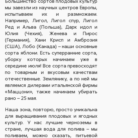
Большинство сортов плодовых культур
мы завезли из научных центров Европы,
испытываем их и размножаем.
Например, Лигол, Лигол спур, Лигол
Ред и Альва (Польша), Дарк идол и
Юлия (Чехия), Женева и Пирос
(Германия), Хани Крисп и Амброзия
(США), Лобо (Канада) – наши основные
сорта яблони. Есть суперранние сорта,
уборку которых начинаем уже в
середине июля! Все сорта превосходят
по товарным и вкусовым качествам
отечественные. Землянику, а по ней мы
являемся дилерами итальянской фирмы
«Маццони», также начинаем убирать
рано – 25 мая.
Наша зона, повторю, просто уникальна
для выращивания плодовых и ягодных
культур. У нас лучшие черноземы в
стране, лучшая вода для полива – мы
поливаем, можно сказать, питьевой