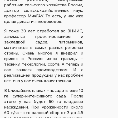
работник сельского хозяйства России,
доктор сельскохозяйственных наук,
профессор МичГАУ. То есть, у нас уже
целая династия плодоводов.
Я тоже 30 лет отработал во ВНИИС,
занимался проектированием и
закладкой садов, питомников,
маточников в самых разных регионах
страны. Очень многое я внедрил и
привез в Россию из-за границы –
технику, технологии, сорта. А теперь и
сам занялся производством. И с
реализацией продукции у нас проблем
нет, она у нас очень качественная.
В ближайших планах – посадить еще 10
га супер-интенсивного сада. После
этого у нас будет 60 га плодовых
насаждений. При урожайности около
60 т/га – это валовый сбор от 3 до 4,5
тыс. т урожая – нам это «выше крыши».