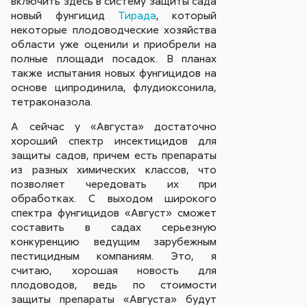
включить здесь в систему защиты сада
новый фунгицид
Тирада
, который
некоторые плодоводческие хозяйства
области уже оценили и приобрели на
полные площади посадок. В планах
также испытания новых фунгицидов на
основе ципродинила, флудиоксонила,
тетраконазола.
А сейчас у «Августа» достаточно
хороший спектр инсектицидов для
защиты садов, причем есть препараты
из разных химических классов, что
позволяет чередовать их при
обработках. С выходом широкого
спектра фунгицидов «Август» сможет
составить в садах серьезную
конкуренцию ведущим зарубежным
пестицидным компаниям. Это, я
считаю, хорошая новость для
плодоводов, ведь по стоимости
защиты препараты «Августа» будут