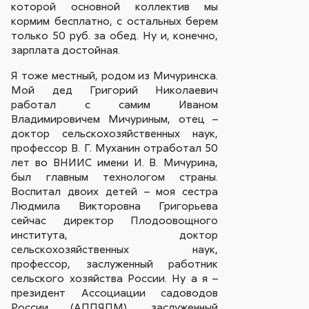
которой основной коллектив мы
кормим бесплатно, с остальных берем
только 50 руб. за обед. Ну и, конечно,
зарплата достойная.
Я тоже местный, родом из Мичуринска.
Мой дед Григорий Николаевич
работал с самим Иваном
Владимировичем Мичуриным, отец –
доктор сельскохозяйственных наук,
профессор В. Г. Муханин отработал 50
лет во ВНИИС имени И. В. Мичурина,
был главным технологом страны.
Воспитал двоих детей – моя сестра
Людмила Викторовна Григорьева
сейчас директор Плодоовощного
института, доктор
сельскохозяйственных наук,
профессор, заслуженный работник
сельского хозяйства России. Ну а я –
президент Ассоциации садоводов
России (АППЯПМ), заслуженный