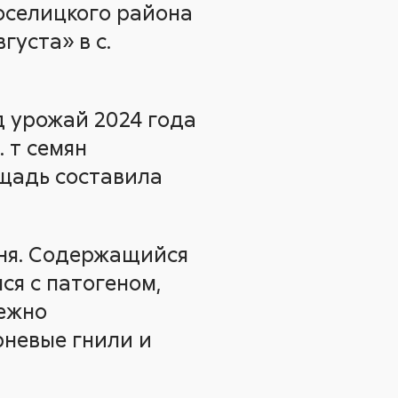
оселицкого района
уста» в с.
д урожай 2024 года
с. т семян
ощадь составила
вня. Содержащийся
ся с патогеном,
дежно
невые гнили и