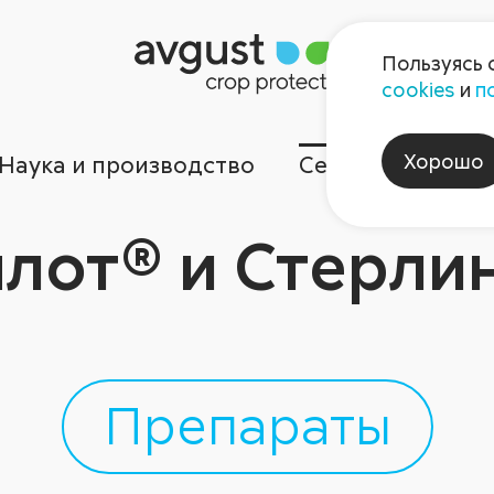
Пользуясь 
cookies
и
п
Хорошо
Наука и производство
Сервисы
Ком
лот® и Стерли
Препараты