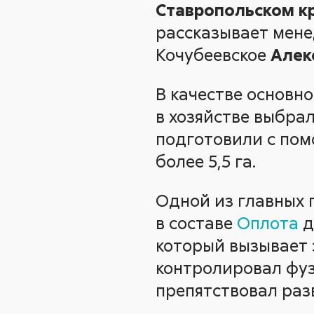
Ставропольском к
рассказывает мене
Кочубеевское
Алек
В качестве основн
в хозяйстве выбра
подготовили с пом
более 5,5 га.
Одной из главных 
в составе
Оплота
д
который вызывает э
контролировал фуз
препятствовал раз