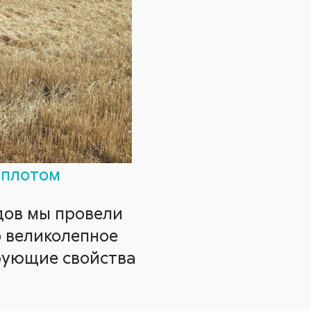
плотом
одов мы провели
о великолепное
рующие свойства