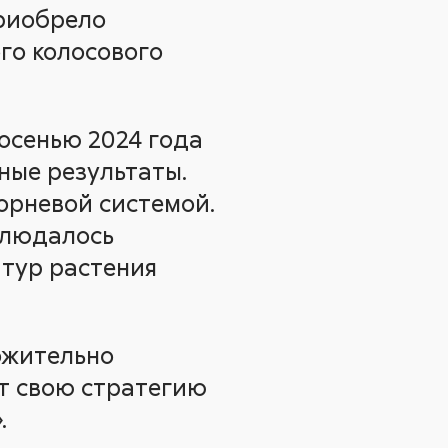
приобрело
го колосового
 осенью 2024 года
ные результаты.
орневой системой.
блюдалось
атур растения
ожительно
ет свою стратегию
.