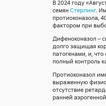
В 2024 году «Авгу
семян
Стерлинг
. И
протиоконазола, 4
фактором при выбо
Дифеноконазол – си
долго защищая кор
патогенами, и, что
полный контроль к
Протиоконазол име
выраженную физиол
отсутствие ретард
ранней аэрогенной