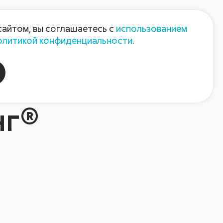
Пресс-центр
Контакты
сайтом, вы соглашаетесь с
использованием
олитикой конфиденциальности
.
пания
Август-Агро
нг®