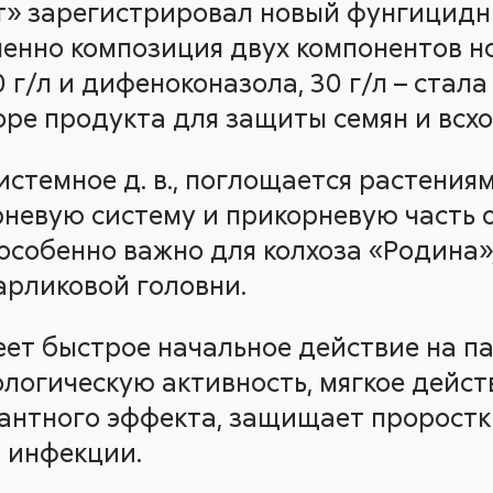
ст» зарегистрировал новый фунгицид
менно композиция двух компонентов н
0 г/л и дифеноконазола, 30 г/л – ста
ре продукта для защиты семян и всход
стемное д. в., поглощается растения
невую систему и прикорневую часть
 особенно важно для колхоза «Родина»
арликовой головни.
ет быстрое начальное действие на па
огическую активность, мягкое действ
антного эффекта, защищает проростк
 инфекции.