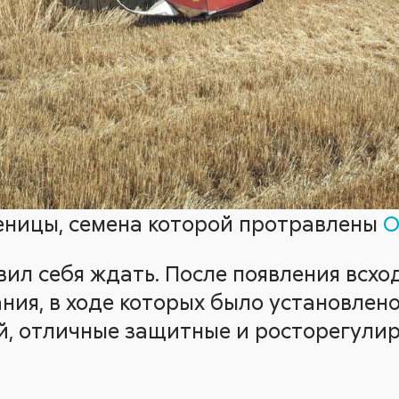
еницы, семена которой протравлены
О
вил себя ждать. После появления всх
ния, в ходе которых было установлен
й, отличные защитные и росторегули