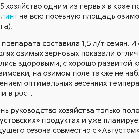
25 хозяйство одним из первых в крае 
рлинг
на всю посевную площадь озимо
га).
репарата составила 1,5 л/т семян. И
олях озимых зерновых показали отлич
ались здоровыми, с хорошо развитой к
езимовки, на озимом поле также не на
лением оптимальных весенних темпер
и в рост.
нь руководство хозяйства только пол
густовских» продуктах и уже планиру
ущего сезона совместно с «Августом»