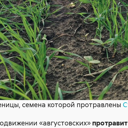
еницы, семена которой протравлены
С
родвижении «августовских»
протравит