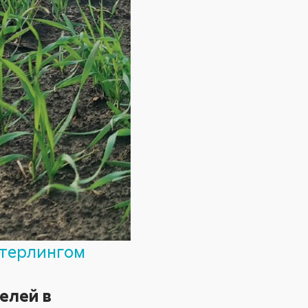
терлингом
елей в