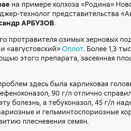
рае
на примере колхоза «Родина» Нов
джер-технолог представительства «Авг
сандр АРБУЗОВ
.
ого протравителя озимых зерновых по
ли «августовский»
Оплот
. Более 1,3 ты
ощью этого препарата, засеянная пл
проблем здесь была карликовая голо
ефеноконазол, 90 г/л отлично справил
ту болезнь, а тебуконазол, 45 г/л на
ариозные и гельминтоспориозные кор
витию плесневения семян.