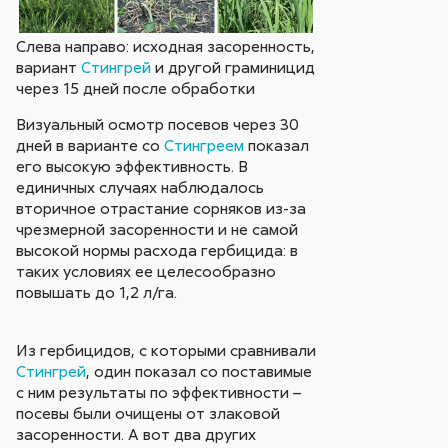
Слева направо: исходная засоренность,
вариант
Стингрей
и другой граминицид
через 15 дней после обработки
Визуальный осмотр посевов через 30
дней в варианте со
Стингреем
показал
его высокую эффективность. В
единичных случаях наблюдалось
вторичное отрастание сорняков из-за
чрезмерной засоренности и не самой
высокой нормы расхода гербицида: в
таких условиях ее целесообразно
повышать до 1,2 л/га.
Из гербицидов, с которыми сравнивали
Стингрей
, один показал со поставимые
с ним результаты по эффективности –
посевы были очищены от злаковой
засоренности. А вот два других