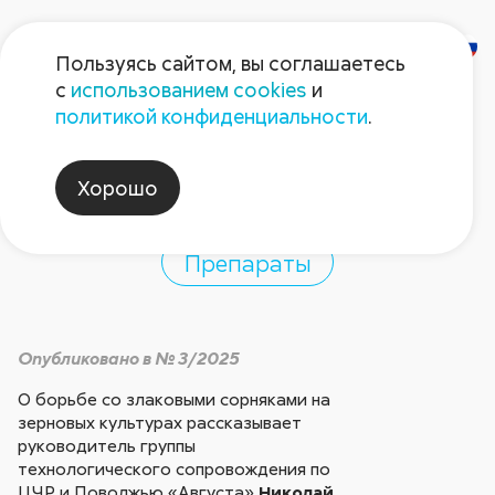
Пользуясь сайтом, вы соглашаетесь
с
использованием cookies
и
Очищение
политикой конфиденциальности
.
Стингреем
Хорошо
Препараты
Опубликовано в № 3/2025
О борьбе со злаковыми сорняками на
зерновых культурах рассказывает
руководитель группы
технологического сопровождения по
ЦЧР и Поволжью «Августа»
Николай