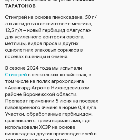
ТАРАТОНОВ
.
Cтингрей на основе пиноксадена, 50 г/
л и антидота клоквинтосет-мексила,
12,5 г/л – новый гербицид «Августа»
для усиленного контроля овсюга,
метлицы, видов проса и других
однолетних злаковых сорняков в
посевах пшеницы и ячменя.
В сезоне 2024 года мы испытали
Стингрей
в нескольких хозяйствах, в
том числе на полях агрохолдинга
«Авангард-Агро» в Нижнедевицком
районе Воронежской области.
Препарат применили 5 июня на посевах
пивоваренного ячменя в норме 0,9 л/га.
Участки, обработанные гербицидом,
сравнивали с тремя вариантами, где
использовали ХСЗР на основе
пиноксадена других производителей в
сопоставимых дозировках.