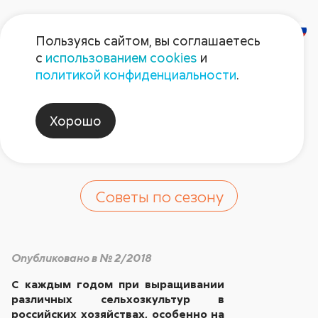
Пользуясь сайтом, вы соглашаетесь
с
использованием cookies
и
Новое в защите
политикой конфиденциальности
.
зерновых от
Хорошо
болезней
Советы по сезону
Опубликовано в № 2/2018
С каждым годом при выращивании
различных сельхозкультур в
российских хозяйствах, особенно на