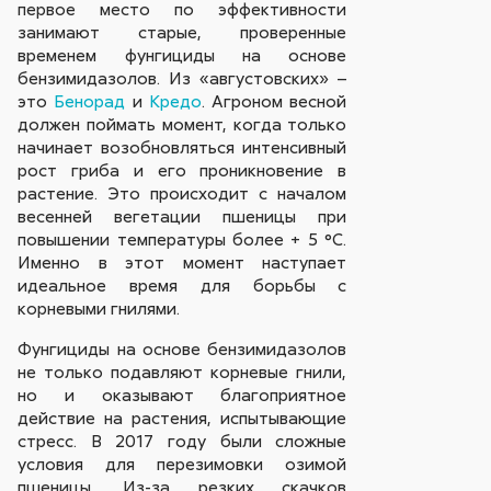
первое место по эффективности
занимают старые, проверенные
временем фунгициды на основе
бензимидазолов. Из «августовских» –
это
Бенорад
и
Кредо
. Агроном весной
должен поймать момент, когда только
начинает возобновляться интенсивный
рост гриба и его проникновение в
растение. Это происходит с началом
весенней вегетации пшеницы при
повышении температуры более + 5 °С.
Именно в этот момент наступает
идеальное время для борьбы с
корневыми гнилями.
Фунгициды на основе бензимидазолов
не только подавляют корневые гнили,
но и оказывают благоприятное
действие на растения, испытывающие
стресс. В 2017 году были сложные
условия для перезимовки озимой
пшеницы. Из-за резких скачков