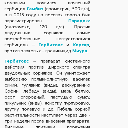
компании появился почвенный
гербицид
Гамбит
(прометрин, 500 г/л),
а в 2015 году на посевах гороха был
зарегистрирован
Парадокс
(имазамокс, 120 г/л). Против
двудольных сорняков самые
востребованные «августовские»
гербициды –
Гербитокс
и
Корсар
,
против злаковых – граминицид
Миура
.
Гербитокс
– препарат системного
действия против широкого спектра
двудольных сорняков. Он уничтожает
амброзию полыннолистную, василек
синий, гулявник (виды), дескурайнию
Софии, лебеду (виды), марь белую,
осот огородный, пастушью сумку,
пикульник (виды), яснотку пурпуровую,
ярутку полевую и др. Гибель сорной
растительности наступает через две -
три недели после внесения препарата.
Видимые признаки поражения