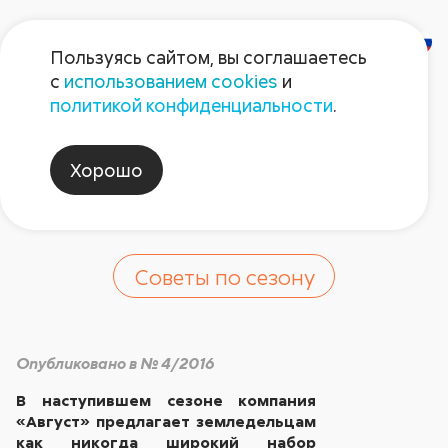
Пользуясь сайтом, вы соглашаетесь
с
использованием cookies
и
Новое в защите
политикой конфиденциальности
.
гороха и
Хорошо
подсолнечника
Советы по сезону
Опубликовано в № 4/2016
В наступившем сезоне компания
«Август» предлагает земледельцам
как никогда широкий набор