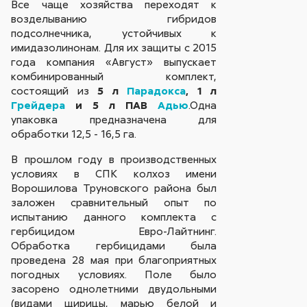
Все чаще хозяйства переходят к
возделыванию гибридов
подсолнечника, устойчивых к
имидазолинонам. Для их защиты с 2015
года компания «Август» выпускает
комбинированный комплект,
состоящий из
5 л
Парадокса
, 1 л
Грейдера
и 5 л ПАВ
Адью
.Одна
упаковка предназначена для
обработки 12,5 - 16,5 га.
В прошлом году в производственных
условиях в СПК колхоз имени
Ворошилова Труновского района был
заложен сравнительный опыт по
испытанию данного комплекта с
гербицидом Евро-Лайтнинг.
Обработка гербицидами была
проведена 28 мая при благоприятных
погодных условиях. Поле было
засорено однолетними двудольными
(видами щирицы, марью белой и