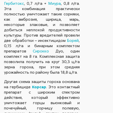
Гербитокс
, 0,7 л/га +
Миура
, 0,8 л/га.
Эта комбинация практически
полностью уничтожает такие сорняки,
как амброзия, щирица, марь,
некоторые злаковые, и позволяет
добиться неплохой продуктивности
культуры. Против вредителей провели
две обработки – инсектицидом
Борей
,
0,15 л/га и бинарным комплектом
препаратов
Сирокко
Дуо, один
комплект на 8 га. Комплексная защита
позволила получить на круг 30,3 ц/га
зерна гороха, при этом средняя
урожайность по району была 18,8 ц/га.
Другая схема защиты гороха основана
на гербициде
Корсар
. Это контактный
препарат c широким спектром
действия, который эффективно
уничтожает горцы вьюнковый и
почечуйный, горчицу полевую,