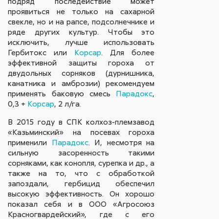
подряд последействие может
проявиться не только на сахарной
свекле, но и на рапсе, подсолнечнике и
ряде других культур. Чтобы это
исключить, лучше использовать
Гербитокc или
Корсар
. Для более
эффективной защиты гороха от
двудольных сорняков (дурнишника,
канатника и амброзии) рекомендуем
применять баковую смесь
Парадокс
,
0,3 +
Корсар
, 2 л/га.
В 2015 году в СПК колхоз-племзавод
«Казьминский» на посевах гороха
применили
Парадокс
. И, несмотря на
сильную засоренность такими
сорняками, как конопля, сурепка и др., а
также на то, что с обработкой
запоздали, гербицид обеспечил
высокую эффективность. Он хорошо
показал себя и в ООО «Агросоюз
Красногвардейский», где с его