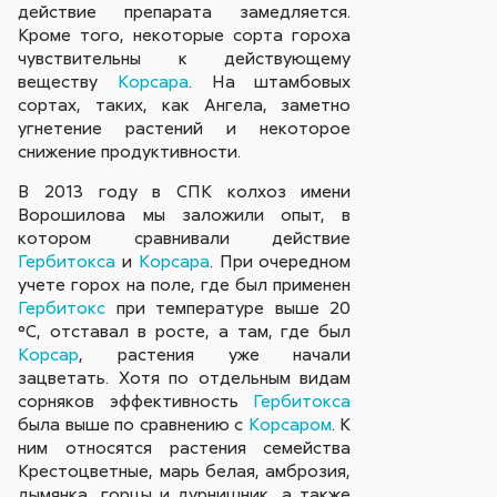
действие препарата замедляется.
Кроме того, некоторые сорта гороха
чувствительны к действующему
веществу
Корсара
. На штамбовых
сортах, таких, как Ангела, заметно
угнетение растений и некоторое
снижение продуктивности.
В 2013 году в СПК колхоз имени
Ворошилова мы заложили опыт, в
котором сравнивали действие
Гербитокса
и
Корсара
. При очередном
учете горох на поле, где был применен
Гербитокс
при температуре выше 20
°С, отставал в росте, а там, где был
Корсар
, растения уже начали
зацветать. Хотя по отдельным видам
сорняков эффективность
Гербитокса
была выше по сравнению с
Корсаром
. К
ним относятся растения семейства
Крестоцветные, марь белая, амброзия,
дымянка, горцы и дурнишник, а также