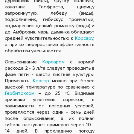
дурнишник (виды), ярутку полевую,
канатник Теофраста, щирицу
запрокинутую, лебеду (виды),
подсолнечник, гибискус тройчатый,
подмаренник цепкий, ромашку (виды) и
др. Амброзия, марь, дымянка обладают
средней чувствительностью к
Корсару
,
а при их перерастании эффективность
обработки уменьшается.
Опрыскивание
Корсаром
с нормой
расхода 2 - 3 л/га следует проводить в
фазе пяти - шести листьев культуры.
Применять
Корсар
можно при более
высокой температуре по сравнению с
Гербитоксом
– до 25 °С. Видимые
признаки угнетения сорняков, в
зависимости от погодных условий,
проявляются через один - семь дней
после опрыскивания, а их полная
гибель наступает примерно через 10 -
14 дней. В прохладную погоду