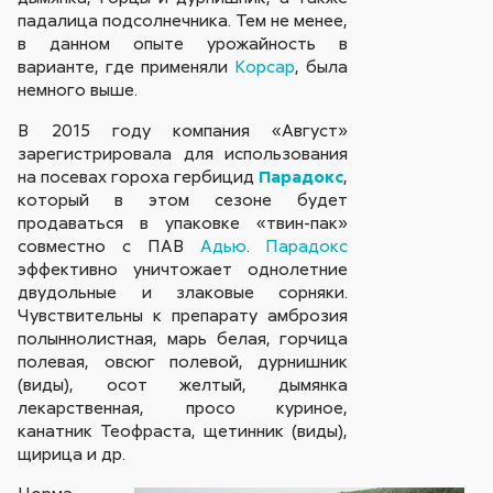
падалица подсолнечника. Тем не менее,
в данном опыте урожайность в
варианте, где применяли
Корсар
, была
немного выше.
В 2015 году компания «Август»
зарегистрировала для использования
на посевах гороха гербицид
Парадокс
,
который в этом сезоне будет
продаваться в упаковке «твин-пак»
совместно с ПАВ
Адью
.
Парадокс
эффективно уничтожает однолетние
двудольные и злаковые сорняки.
Чувствительны к препарату амброзия
полыннолистная, марь белая, горчица
полевая, овсюг полевой, дурнишник
(виды), осот желтый, дымянка
лекарственная, просо куриное,
канатник Теофраста, щетинник (виды),
щирица и др.