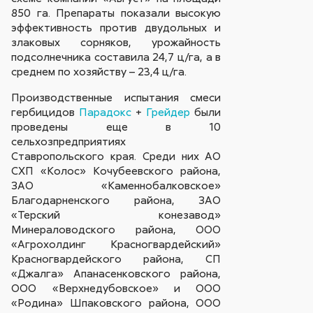
850 га. Препараты показали высокую
эффективность против двудольных и
злаковых сорняков, урожайность
подсолнечника составила 24,7 ц/га, а в
среднем по хозяйству – 23,4 ц/га.
Производственные испытания смеси
гербицидов
Парадокс
+
Грейдер
были
проведены еще в 10
сельхозпредприятиях
Ставропольского края. Среди них АО
СХП «Колос» Кочубеевского района,
ЗАО «Каменнобалковское»
Благодарненского района, ЗАО
«Терский конезавод»
Минераловодского района, ООО
«Агрохолдинг Красногвардейский»
Красногвардейского района, СП
«Джалга» Апанасенковского района,
ООО «Верхнедубовское» и ООО
«Родина» Шпаковского района, ООО