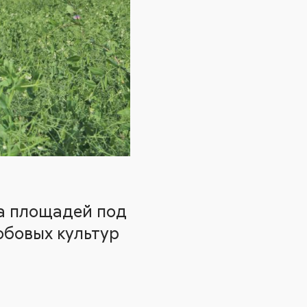
та площадей под
обовых культур