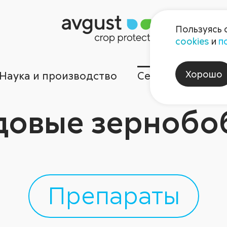
Пользуясь 
cookies
и
п
Хорошо
Наука и производство
Сервисы
Ком
довые зернобо
Препараты