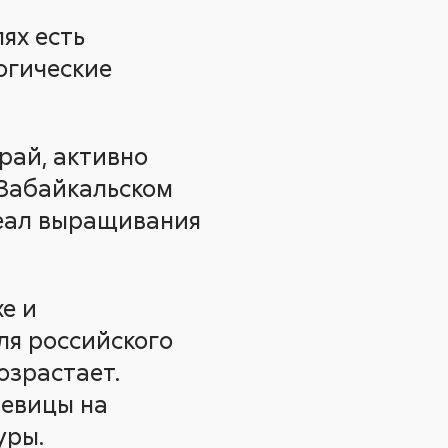
ях есть
огические
рай, активно
 Забайкальском
реал выращивания
е и
ля российского
озрастает.
чевицы на
уры.