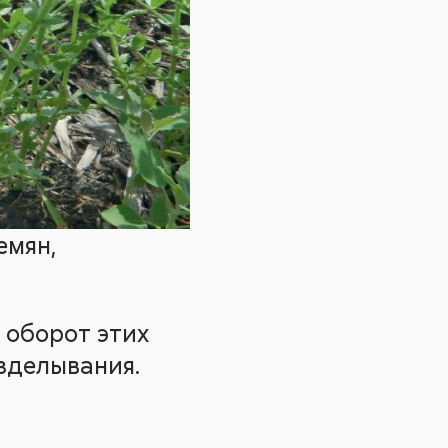
емян,
 оборот этих
зделывания.