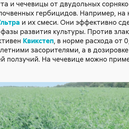
та и чечевицы от двудольных сорняко
почвенных гербицидов. Например, на 
Ультра
и их смеси. Они эффективно с
 фазы развития культуры. Против злак
ктивен
Квикстеп
, в норме расхода от 0
летними засорителями, а в дозировке 
й ползучий. На чечевице можно прим