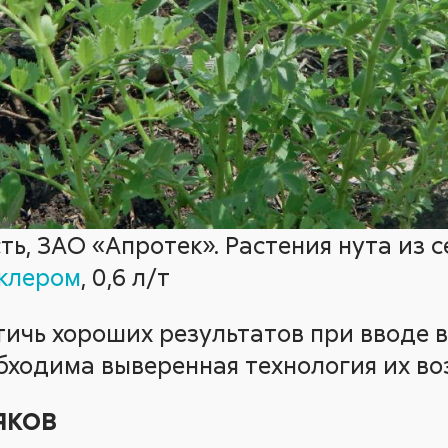
ь, ЗАО «Апротек». Растения нута из с
клером
, 0,6 л/т
тичь хороших результатов при вводе в
бходима выверенная технология их во
ЯКОВ