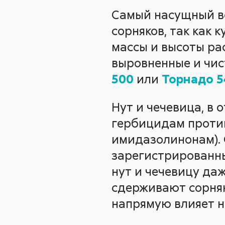
Самый насущный во
сорняков, так как 
массы и высоты ра
выровненные и чис
500
или
Торнадо 5
Нут и чечевица, в 
гербицидам против
имидазолинонам).
зарегистрированных
нут и чечевицу да
сдерживают сорняк
напрямую влияет н