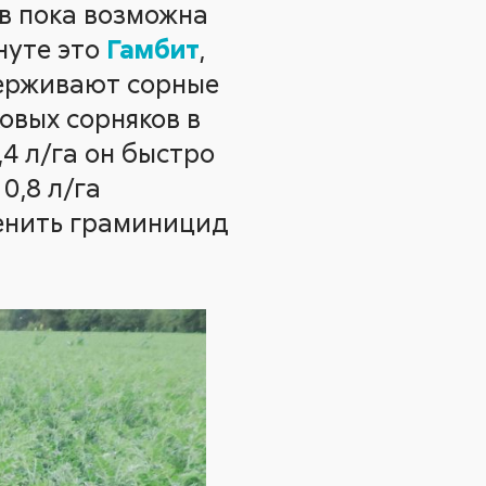
в пока возможна
нуте это
Гамбит
,
держивают сорные
овых сорняков в
,4 л/га он быстро
0,8 л/га
енить граминицид