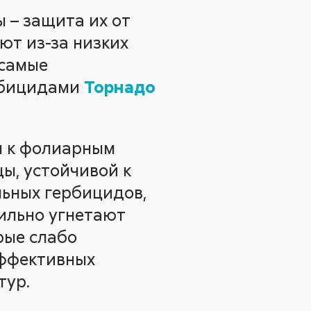
 – защита их от
уют из-за низких
 самые
ербицидами
Торнадо
ны к фолиарным
ы, устойчивой к
ьных гербицидов,
сильно угнетают
рые слабо
эффективных
тур.