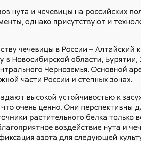
ов нута и чечевицы на российских пол
енты, однако присутствуют и технол
ству чечевицы в России – Алтайский к
у в Новосибирской области, Бурятии,
ентрального Черноземья. Основной а
жной части России и степных зонах.
ладают высокой устойчивостью к засух
 что очень ценно. Они перспективны д
точники растительного белка только в
благоприятное воздействие нута и че
 фиксация азота для следующей культ