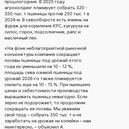
прошлогодние. В 2025 году
агрохолдинг планирует собрать 320 -
350 тыс. т пшеницы против 250 тыс. т в
2024-м. В севообороте есть ячмень на
фураж для кормления КРС, кукуруза на
силос, горох, подсолнечник, рапс и
масличный лен.
«На фоне неблагоприятной рыночной
конъюнктуры компания сокращает
посевы пшеницы: под урожай этого
года их уменьшили на 10 - 12 %,
площадь сева озимой пшеницы под
урожай 2026-го также планируется
снизить еще на 10 - 15 %. При нынешних
ценах и себестоимости производства
выращивать пшеницу невыгодно. Если
зерно не подорожает, то продолжим
сокращать ее посевы. Мы уважаем
свой труд – собрать 350 тыс. т и не
заработать на урожае ни копейки – нам
неинтересно, – объяснил А.